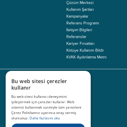
Çözüm Merkezi
Kullanım Şartları
Kampanyalar
Referans Programı
İletişim Bilgileri
Referanslar
Kariyer Fırsatları
Kötüye Kullanım Bildir
KVKK Aydınlatma Metni
Bu web sitesi çerezler
© 1999 - 2026
IHS
. TÜM HAKLARI SAKLIDIR.
kullanır
Bu web sitesi kullanıcı deneyimini
iyileştirmek için çerezler kullanır. Web
sitemizi kullanmak suretiyle tüm çerezlere
Çerez Politikamız uyarınca onay vermiş
olursunuz.
Daha fazlasını oku