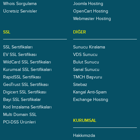
Whois Sorgulama
Joomla Hosting
Ücretsiz Servisler
OpenCart Hosting
Webmaster Hosting
SSL
DIĞER
SSL Sertifikaları
Sunucu Kiralama
EV SSL Sertifikası
VDS Sunucu
WildCard SSL Sertifikaları
Bulut Sunucu
Kurumsal SSL Sertifikaları
Sanal Sunucu
RapidSSL Sertifikası
TMCH Başvuru
GeoTrust SSL Sertifikası
Sitebaz
Digicert SSL Sertifikası
Kangal Anti-Spam
Bayi SSL Sertifikalar
Exchange Hosting
Kod İmzalama Sertifikaları
Multi Domain SSL
KURUMSAL
PCI-DSS Ürünleri
Hakkımızda