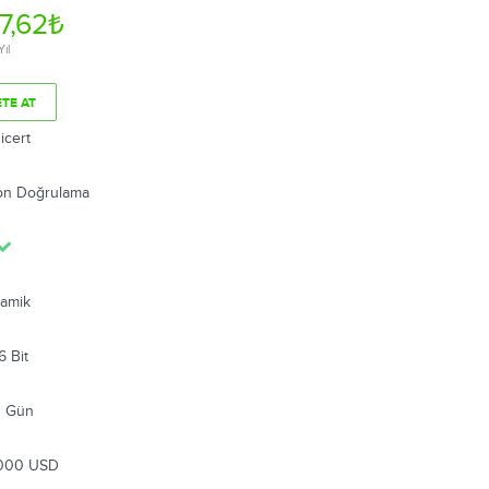
17,62₺
Yıl
ETE AT
icert
on Doğrulama
namik
6 Bit
0 Gün
000 USD