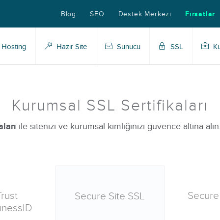
Blog
SEO
Destek Merkezi
Fırsatlar
Hosting
Hazır Site
Sunucu
SSL
Ku
Kurumsal SSL Sertifikaları
ları
ile sitenizi ve kurumsal kimliğinizi güvence altına alı
rust
Secure 
Secure Site SSL
inessID