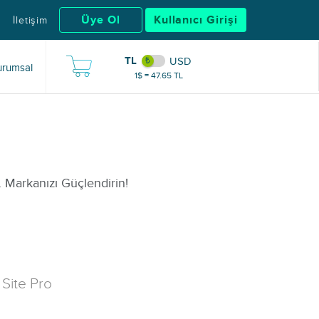
Üye Ol
Kullanıcı Girişi
İletişim
TL
USD
rumsal
1$ = 47.65 TL
n. Markanızı Güçlendirin!
Site Pro