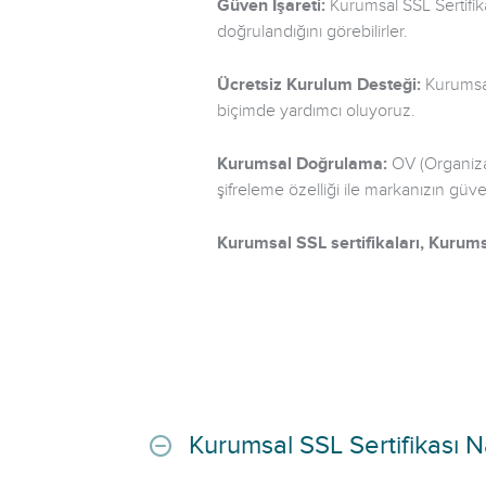
Güven İşareti:
Kurumsal SSL Sertifikas
doğrulandığını görebilirler.
Ücretsiz Kurulum Desteği:
Kurumsal
biçimde yardımcı oluyoruz.
Kurumsal Doğrulama:
OV (Organizat
şifreleme özelliği ile markanızın güveni
Kurumsal SSL sertifikaları, Kurums
Kurumsal SSL Sertifikası Na