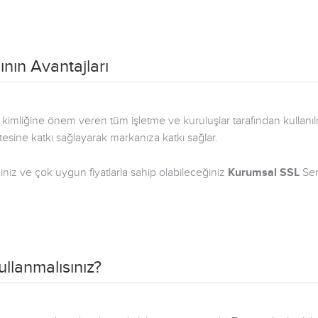
ının Avantajları
l kimliğine önem veren tüm işletme ve kuruluşlar tarafından kullan
ritesine katkı sağlayarak markanıza katkı sağlar.
niz ve çok uygun fiyatlarla sahip olabileceğiniz
Kurumsal SSL
Sert
llanmalısınız?