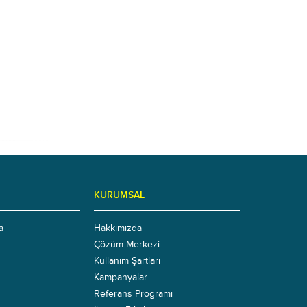
KURUMSAL
a
Hakkımızda
Çözüm Merkezi
Kullanım Şartları
Kampanyalar
Referans Programı