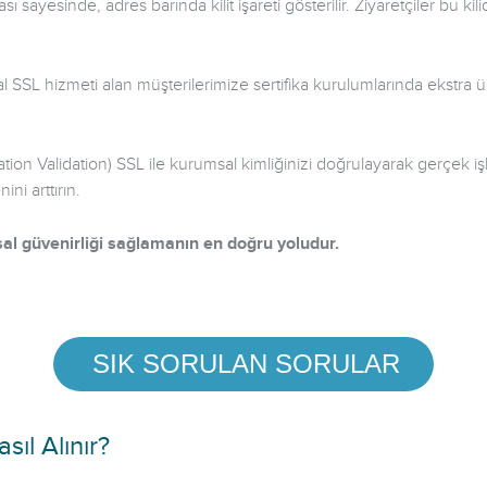
ı sayesinde, adres barında kilit işareti gösterilir. Ziyaretçiler bu kil
 SSL hizmeti alan müşterilerimize sertifika kurulumlarında ekstra ü
ion Validation) SSL ile kurumsal kimliğinizi doğrulayarak gerçek i
ni arttırın.
al güvenirliği sağlamanın en doğru yoludur.
SIK SORULAN SORULAR
sıl Alınır?