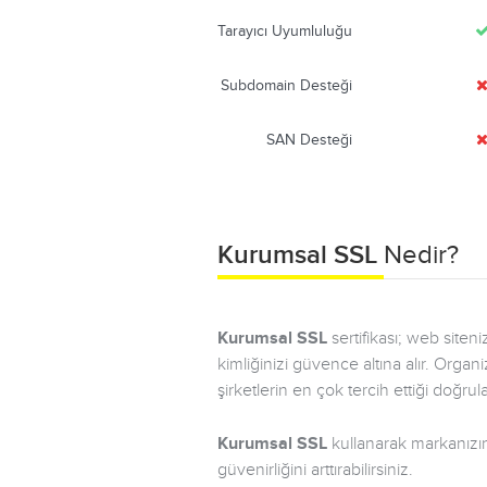
Tarayıcı Uyumluluğu
Subdomain Desteği
SAN Desteği
Kurumsal SSL
Nedir?
Kurumsal SSL
sertifikası; web siten
kimliğinizi güvence altına alır. Organ
şirketlerin en çok tercih ettiği doğrul
Kurumsal SSL
kullanarak markanızın 
güvenirliğini arttırabilirsiniz.