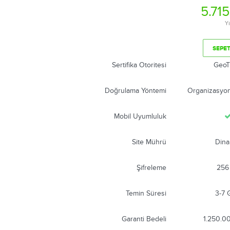
5.71
Yı
SEPET
Sertifika Otoritesi
GeoT
Doğrulama Yöntemi
Organizasyo
Mobil Uyumluluk
Site Mührü
Dina
Şifreleme
256 
Temin Süresi
3-7 
Garanti Bedeli
1.250.0