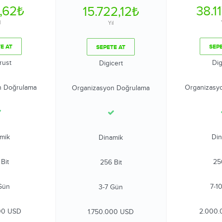
5,62₺
38.1
15.722,12₺
l
Yıl
E AT
SEP
SEPETE AT
rust
Dig
Digicert
n Doğrulama
Organizasy
Organizasyon Doğrulama
mik
Di
Dinamik
Bit
25
256 Bit
Gün
7-1
3-7 Gün
00 USD
2.000.
1.750.000 USD