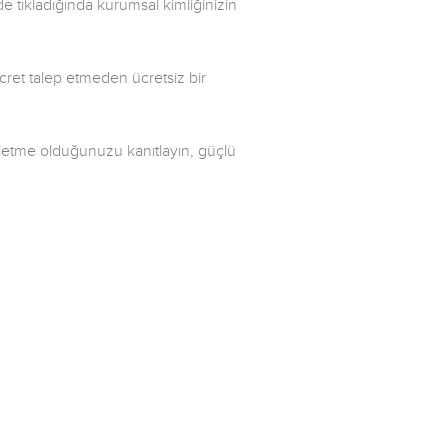
ide tıkladığında kurumsal kimliğinizin
cret talep etmeden ücretsiz bir
şletme olduğunuzu kanıtlayın, güçlü