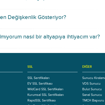
den Değişkenlik Gösteriyor?
mıyorum nasıl bir altyapıya ihtiyacım var?
SSL
DIĞER
SSL Sertifikaları
Sunucu Kiralam
EV SSL Sertifikası
VDS Sunucu
WildCard SSL Sertifikaları
Bulut Sunucu
Kurumsal SSL Sertifikaları
Sanal Sunucu
RapidSSL Sertifikası
TMCH Başvuru