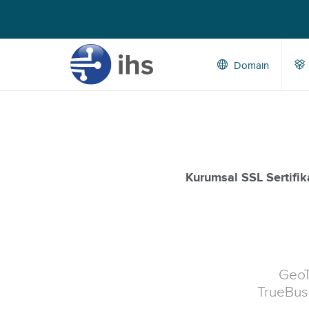
Domain
Kurumsal SSL Sertifika
GeoT
TrueBus