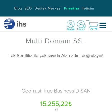
Blog
SEO
Destek Merkezi
Fırsatlar
İletişim
Multi Domain SSL
Tek Sertifika ile çok sayıda Alan adını doğrulayın!
GeoTrust True BusinessID SAN
15.255,22₺
Yıl