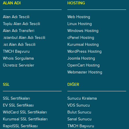
ALAN ADI
HOSTING
Alan Adı Tescili
Web Hosting
Toplu Alan Adı Tescili
Linux Hosting
Alan Adı Transferi
Windows Hosting
.istanbul Alan Adı Tescili
cPanel Hosting
.ist Alan Adı Tescili
Kurumsal Hosting
TMCH Başvuru
WordPress Hosting
Whois Sorgulama
Joomla Hosting
Ücretsiz Servisler
OpenCart Hosting
Webmaster Hosting
SSL
DIĞER
SSL Sertifikaları
Sunucu Kiralama
EV SSL Sertifikası
VDS Sunucu
WildCard SSL Sertifikaları
Bulut Sunucu
Kurumsal SSL Sertifikaları
Sanal Sunucu
RapidSSL Sertifikası
TMCH Başvuru