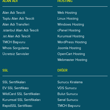
ALAN ADI
HOSTING
Alan Adı Tescili
Web Hosting
Toplu Alan Adı Tescili
Linux Hosting
Alan Adı Transferi
Windows Hosting
.istanbul Alan Adı Tescili
cPanel Hosting
.ist Alan Adı Tescili
Kurumsal Hosting
TMCH Başvuru
WordPress Hosting
Whois Sorgulama
Joomla Hosting
Ücretsiz Servisler
OpenCart Hosting
Webmaster Hosting
SSL
DIĞER
SSL Sertifikaları
Sunucu Kiralama
EV SSL Sertifikası
VDS Sunucu
WildCard SSL Sertifikaları
Bulut Sunucu
Kurumsal SSL Sertifikaları
Sanal Sunucu
RapidSSL Sertifikası
TMCH Başvuru