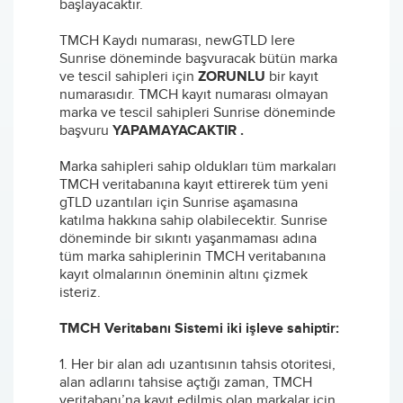
başlayacaktır.
TMCH Kaydı numarası, newGTLD lere
Sunrise döneminde başvuracak bütün marka
ve tescil sahipleri için
ZORUNLU
bir kayıt
numarasıdır. TMCH kayıt numarası olmayan
marka ve tescil sahipleri Sunrise döneminde
başvuru
YAPAMAYACAKTIR .
Marka sahipleri sahip oldukları tüm markaları
TMCH veritabanına kayıt ettirerek tüm yeni
gTLD uzantıları için Sunrise aşamasına
katılma hakkına sahip olabilecektir. Sunrise
döneminde bir sıkıntı yaşanmaması adına
tüm marka sahiplerinin TMCH veritabanına
kayıt olmalarının öneminin altını çizmek
isteriz.
TMCH Veritabanı Sistemi iki işleve sahiptir:
1. Her bir alan adı uzantısının tahsis otoritesi,
alan adlarını tahsise açtığı zaman, TMCH
veritabanı’na kayıt edilmiş olan markalar için