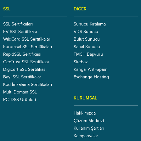
SSL
DIĞER
SSL Sertifikaları
Sunucu Kiralama
EV SSL Sertifikası
VDS Sunucu
WildCard SSL Sertifikaları
Bulut Sunucu
Kurumsal SSL Sertifikaları
Sanal Sunucu
RapidSSL Sertifikası
TMCH Başvuru
GeoTrust SSL Sertifikası
Sitebaz
Digicert SSL Sertifikası
Kangal Anti-Spam
Bayi SSL Sertifikalar
Exchange Hosting
Kod İmzalama Sertifikaları
Multi Domain SSL
KURUMSAL
PCI-DSS Ürünleri
Hakkımızda
Çözüm Merkezi
Kullanım Şartları
Kampanyalar