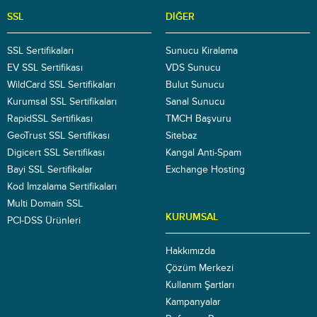
SSL
DIĞER
SSL Sertifikaları
Sunucu Kiralama
EV SSL Sertifikası
VDS Sunucu
WildCard SSL Sertifikaları
Bulut Sunucu
Kurumsal SSL Sertifikaları
Sanal Sunucu
RapidSSL Sertifikası
TMCH Başvuru
GeoTrust SSL Sertifikası
Sitebaz
Digicert SSL Sertifikası
Kangal Anti-Spam
Bayi SSL Sertifikalar
Exchange Hosting
Kod İmzalama Sertifikaları
Multi Domain SSL
KURUMSAL
PCI-DSS Ürünleri
Hakkımızda
Çözüm Merkezi
Kullanım Şartları
Kampanyalar