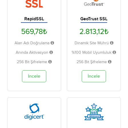
RapidSSL
GeoTrust SSL
569,78₺
2.813,12₺
Alan Adı Doğrulama
Dinamik Site Mührü
Anında Aktivasyon
%100 Mobil Uyumluluk
256 Bit Şifreleme
256 Bit Şifreleme
İncele
İncele