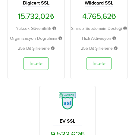
Digicert SSL
Wildcard SSL
15.732,02₺
4.765,62₺
Yüksek Güvenilirlik
Sınırsız Subdomain Desteği
Organizasyon Doğrulama
Hızlı Aktivasyon
256 Bit Şifreleme
256 Bit Şifreleme
İncele
İncele
EV SSL
9.533,62₺