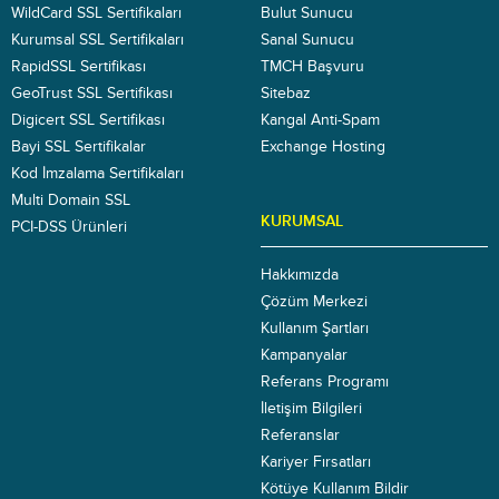
WildCard SSL Sertifikaları
Bulut Sunucu
Kurumsal SSL Sertifikaları
Sanal Sunucu
RapidSSL Sertifikası
TMCH Başvuru
GeoTrust SSL Sertifikası
Sitebaz
Digicert SSL Sertifikası
Kangal Anti-Spam
Bayi SSL Sertifikalar
Exchange Hosting
Kod İmzalama Sertifikaları
Multi Domain SSL
KURUMSAL
PCI-DSS Ürünleri
Hakkımızda
Çözüm Merkezi
Kullanım Şartları
Kampanyalar
Referans Programı
İletişim Bilgileri
Referanslar
Kariyer Fırsatları
Kötüye Kullanım Bildir