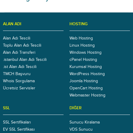
ALAN ADI
HOSTING
Alan Adı Tescili
Web Hosting
Toplu Alan Adı Tescili
Linux Hosting
Alan Adı Transferi
Windows Hosting
.istanbul Alan Adı Tescili
cPanel Hosting
.ist Alan Adı Tescili
Kurumsal Hosting
TMCH Başvuru
WordPress Hosting
Whois Sorgulama
Joomla Hosting
Ücretsiz Servisler
OpenCart Hosting
Webmaster Hosting
SSL
DIĞER
SSL Sertifikaları
Sunucu Kiralama
EV SSL Sertifikası
VDS Sunucu