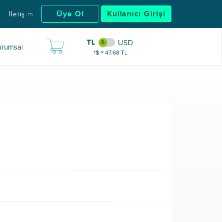
Üye Ol
Kullanıcı Girişi
İletişim
TL
USD
rumsal
1$ = 47.68 TL