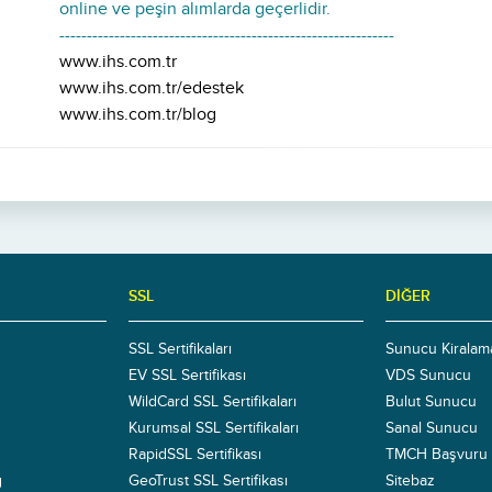
online ve peşin alımlarda geçerlidir.
-------------------------------------------------------------
www.ihs.com.tr
www.ihs.com.tr/edestek
www.ihs.com.tr/blog
SSL
DIĞER
SSL Sertifikaları
Sunucu Kiralam
EV SSL Sertifikası
VDS Sunucu
WildCard SSL Sertifikaları
Bulut Sunucu
Kurumsal SSL Sertifikaları
Sanal Sunucu
RapidSSL Sertifikası
TMCH Başvuru
g
GeoTrust SSL Sertifikası
Sitebaz