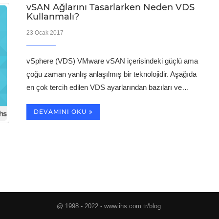
vSAN Ağlarını Tasarlarken Neden VDS
Kullanmalı?
23 Ocak 2017
vSphere (VDS) VMware vSAN içerisindeki güçlü ama
çoğu zaman yanlış anlaşılmış bir teknolojidir. Aşağıda
en çok tercih edilen VDS ayarlarından bazıları ve…
DEVAMINI OKU
@ 1998 - 2022 - www.ihs.com.tr/blog.