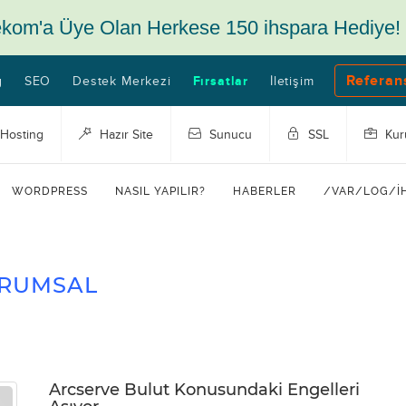
ekom'a Üye Olan Herkese 150 ihspara Hediye!
Referan
g
SEO
Destek Merkezi
Fırsatlar
İletişim
Hosting
Hazır Site
Sunucu
SSL
Kur
WORDPRESS
NASIL YAPILIR?
HABERLER
/VAR/LOG/I
RUMSAL
Arcserve Bulut Konusundaki Engelleri