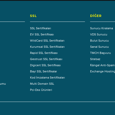
SSL
DIĞER
SSL Sertifikaları
Sunucu Kiralama
EV SSL Sertifikası
VDS Sunucu
WildCard SSL Sertifikaları
Bulut Sunucu
Kurumsal SSL Sertifikaları
Sanal Sunucu
Rapid SSL Sertifikası
TMCH Başvuru
Geotrust SSL Sertifikası
Sitebaz
Digicert SSL Sertifikası
Каngal Anti-Spam
Bayi SSL Sertifikalar
Exchange Hostin
Kod İmzalama Sertifikaları
ulumu
Multi Domain SSL
Pci-Dss Ürünleri