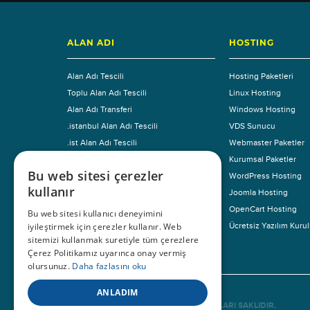
ALAN ADI
HOSTING
Alan Adı Tescili
Hosting Paketleri
Toplu Alan Adı Tescili
Linux Hosting
Alan Adı Transferi
Windows Hosting
.istanbul Alan Adı Tescili
VDS Sunucu
.ist Alan Adı Tescili
Webmaster Paketler
TMCH Başvuru
Kurumsal Paketler
Bu web sitesi çerezler
Fiyat Listesi
WordPress Hosting
kullanır
Whois Sorgusu
Joomla Hosting
Ücretsiz Servisler
OpenCart Hosting
Bu web sitesi kullanıcı deneyimini
iyileştirmek için çerezler kullanır. Web
Ücretsiz Yazılım Kur
sitemizi kullanmak suretiyle tüm çerezlere
Çerez Politikamız uyarınca onay vermiş
olursunuz.
Daha fazlasını oku
ANLADIM
© 1999 - 2024
IHS TELEKOM
. TÜM HAKLARI SAKLIDIR.