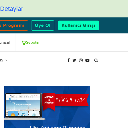
Detaylar
s Programı
Üye Ol
Kullanıcı Girişi
umsal
Sepetim
HS