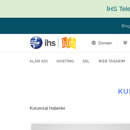
İHS Tel
Blo
Domain
ALAN ADI
HOSTING
SSL
WEB TASARIM
KU
Kurumsal Haberler