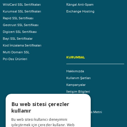
WildCard SSL Sertifikaları
Каngal Anti-Spam
Kurumsal SSL Sertifikaları
Exchange Hosting
Rapid SSL Sertifikası
Geotrust SSL Sertifikası
Digicert SSL Sertifikası
Bayi SSL Sertifikalar
Kod İmzalama Sertifikaları
Multi Domain SSL
KURUMSAL
Pci-Dss Ürünleri
Hakkımızda
Kullanım Şartları
Kampanyalar
İletişim Bilgileri
Referanslar
Bu web sitesi çerezler
İnsan Kaynakları
kullanır
KVKK Aydınlatma Metni
Bu web sitesi kullanıcı deneyimini
iyileştirmek için çerezler kullanır. Web