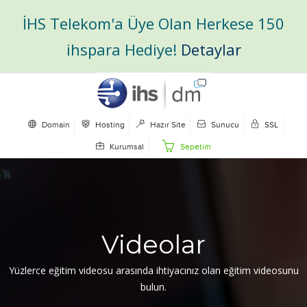
İHS Telekom'a Üye Olan Herkese 150
ihspara Hediye!
Detaylar
Domain
Hosting
Hazır Site
Sunucu
SSL
Kurumsal
Sepetim
Videolar
Yüzlerce eğitim videosu arasında ihtiyacınız olan eğitim videosunu
bulun.