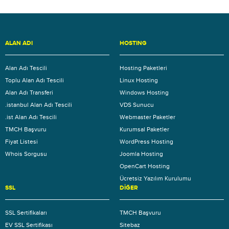
ALAN ADI
HOSTING
Alan Adı Tescili
Hosting Paketleri
Toplu Alan Adı Tescili
Linux Hosting
Alan Adı Transferi
Windows Hosting
.istanbul Alan Adı Tescili
VDS Sunucu
.ist Alan Adı Tescili
Webmaster Paketler
TMCH Başvuru
Kurumsal Paketler
Fiyat Listesi
WordPress Hosting
Whois Sorgusu
Joomla Hosting
OpenCart Hosting
Ücretsiz Yazılım Kurulumu
SSL
DIĞER
SSL Sertifikaları
TMCH Başvuru
EV SSL Sertifikası
Sitebaz