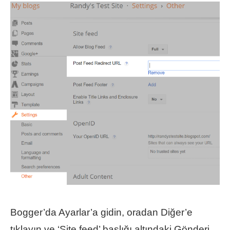
Bogger’da Ayarlar’a gidin, oradan Diğer’e
tıklayın ve ‘Site feed’ başlığı altındaki Gönderi