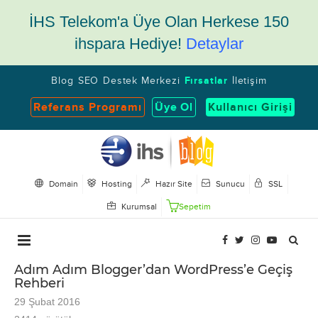
İHS Telekom'a Üye Olan Herkese 150
ihspara Hediye!
Detaylar
Blog
SEO
Destek Merkezi
Fırsatlar
İletişim
Referans Programı
Üye Ol
Kullanıcı Girişi
Domain
Hosting
Hazır Site
Sunucu
SSL
Kurumsal
Sepetim
Adım Adım Blogger’dan WordPress’e Geçiş
Rehberi
29 Şubat 2016