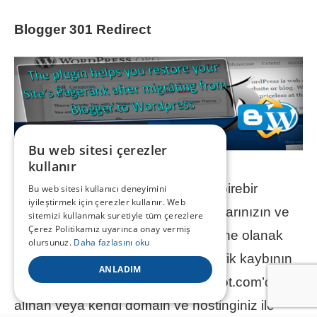
Blogger 301 Redirect
Bu web sitesi çerezler
kullanır
Blogger 301 Redirect, postlarınızı birebir
Bu web sitesi kullanıcı deneyimini
iyileştirmek için çerezler kullanır. Web
eşleyen ücretsiz bir eklentidir. Yazılarınızın ve
sitemizi kullanmak suretiyle tüm çerezlere
Çerez Politikamız uyarınca onay vermiş
yorum feedlerinizin yönlendirilmesine olanak
olursunuz.
Daha fazlasını oku
sağlar. Bu işlem geçişten sonra trafik kaybının
ANLADIM
önlenmesini sağlar. Eklenti blogspot.com’dan
alınan veya kendi domain ve hostinginiz ile