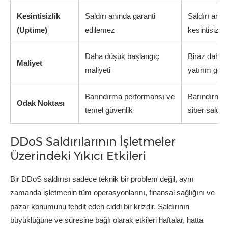
Kesintisizlik
Saldırı anında garanti
Saldırı anın
(Uptime)
edilemez
kesintisizlik
Daha düşük başlangıç
Biraz daha 
Maliyet
maliyeti
yatırım getir
Barındırma performansı ve
Barındırma 
Odak Noktası
temel güvenlik
siber saldı
DDoS Saldırılarının İşletmeler
Üzerindeki Yıkıcı Etkileri
Bir DDoS saldırısı sadece teknik bir problem değil, aynı
zamanda işletmenin tüm operasyonlarını, finansal sağlığını ve
pazar konumunu tehdit eden ciddi bir krizdir. Saldırının
büyüklüğüne ve süresine bağlı olarak etkileri haftalar, hatta