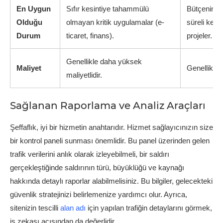
En Uygun
Sıfır kesintiye tahammülü
Bütçenin da
Olduğu
olmayan kritik uygulamalar (e-
süreli kesint
Durum
ticaret, finans).
projeler.
Genellikle daha yüksek
Maliyet
Genellikle 
maliyetlidir.
Sağlanan Raporlama ve Analiz Araçları
Şeffaflık, iyi bir hizmetin anahtarıdır. Hizmet sağlayıcınızın size
bir kontrol paneli sunması önemlidir. Bu panel üzerinden gelen
trafik verilerini anlık olarak izleyebilmeli, bir saldırı
gerçekleştiğinde saldırının türü, büyüklüğü ve kaynağı
hakkında detaylı raporlar alabilmelisiniz. Bu bilgiler, gelecekteki
güvenlik stratejinizi belirlemenize yardımcı olur. Ayrıca,
sitenizin tescilli
alan adı
için yapılan trafiğin detaylarını görmek,
iş zekası açısından da değerlidir.