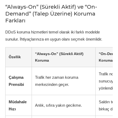
“Always-On” (Sürekli Aktif) ve “On-
Demand” (Talep Üzerine) Koruma
Farkları
DDoS koruma hizmetleri temel olarak iki farklı modelde
sunulur. İhtiyaçlarınıza en uygun olanı seçmek önemlidir.
“Always-On” (Sürekli Aktif)
“On-Deman
Özellik
Koruma
Koruma
Trafik nor
Çalışma
Trafik her zaman koruma
sunucuya ge
Prensibi
merkezinden geçer.
yönlendirilir
Müdahale
Saldırı tes
Anlık, sıfıra yakın gecikme.
Hızı
birkaç dakik