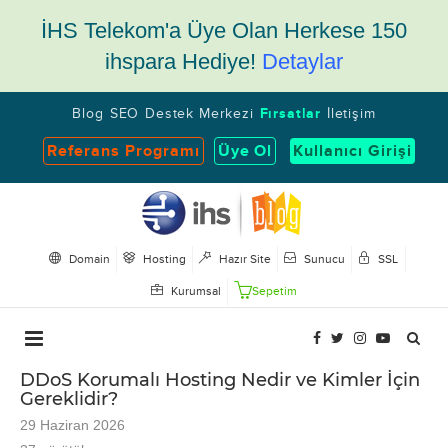
İHS Telekom'a Üye Olan Herkese 150
ihspara Hediye!
Detaylar
Blog
SEO
Destek Merkezi
Fırsatlar
İletişim
Referans Programı
Üye Ol
Kullanıcı Girişi
Domain
Hosting
Hazır Site
Sunucu
SSL
Kurumsal
Sepetim
DDoS Korumalı Hosting Nedir ve Kimler İçin
Gereklidir?
29 Haziran 2026