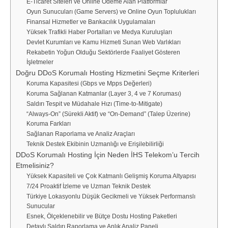
E-Ticaret Siteleri ve Online Ödeme Alan Platformlar
Oyun Sunucuları (Game Servers) ve Online Oyun Toplulukları
Finansal Hizmetler ve Bankacılık Uygulamaları
Yüksek Trafikli Haber Portalları ve Medya Kuruluşları
Devlet Kurumları ve Kamu Hizmeti Sunan Web Varlıkları
Rekabetin Yoğun Olduğu Sektörlerde Faaliyet Gösteren
İşletmeler
Doğru DDoS Korumalı Hosting Hizmetini Seçme Kriterleri
Koruma Kapasitesi (Gbps ve Mpps Değerleri)
Koruma Sağlanan Katmanlar (Layer 3, 4 ve 7 Koruması)
Saldırı Tespit ve Müdahale Hızı (Time-to-Mitigate)
“Always-On” (Sürekli Aktif) ve “On-Demand” (Talep Üzerine)
Koruma Farkları
Sağlanan Raporlama ve Analiz Araçları
Teknik Destek Ekibinin Uzmanlığı ve Erişilebilirliği
DDoS Korumalı Hosting İçin Neden İHS Telekom’u Tercih
Etmelisiniz?
Yüksek Kapasiteli ve Çok Katmanlı Gelişmiş Koruma Altyapısı
7/24 Proaktif İzleme ve Uzman Teknik Destek
Türkiye Lokasyonlu Düşük Gecikmeli ve Yüksek Performanslı
Sunucular
Esnek, Ölçeklenebilir ve Bütçe Dostu Hosting Paketleri
Detaylı Saldırı Raporlama ve Anlık Analiz Paneli