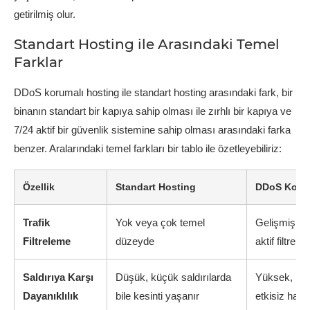
getirilmiş olur.
Standart Hosting ile Arasındaki Temel
Farklar
DDoS korumalı hosting ile standart hosting arasındaki fark, bir
binanın standart bir kapıya sahip olması ile zırhlı bir kapıya ve
7/24 aktif bir güvenlik sistemine sahip olması arasındaki farka
benzer. Aralarındaki temel farkları bir tablo ile özetleyebiliriz:
Özellik
Standart Hosting
DDoS Korum
Trafik
Yok veya çok temel
Gelişmiş, ço
Filtreleme
düzeyde
aktif filtrele
Saldırıya Karşı
Düşük, küçük saldırılarda
Yüksek, büyü
Dayanıklılık
bile kesinti yaşanır
etkisiz hale 