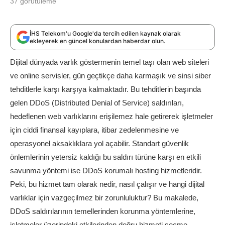
37
görütüleme
İHS Telekom'u Google'da tercih edilen kaynak olarak
ekleyerek en güncel konulardan haberdar olun.
Dijital dünyada varlık göstermenin temel taşı olan web siteleri
ve online servisler, gün geçtikçe daha karmaşık ve sinsi siber
tehditlerle karşı karşıya kalmaktadır. Bu tehditlerin başında
gelen DDoS (Distributed Denial of Service) saldırıları,
hedeflenen web varlıklarını erişilemez hale getirerek işletmeler
için ciddi finansal kayıplara, itibar zedelenmesine ve
operasyonel aksaklıklara yol açabilir. Standart güvenlik
önlemlerinin yetersiz kaldığı bu saldırı türüne karşı en etkili
savunma yöntemi ise DDoS korumalı hosting hizmetleridir.
Peki, bu hizmet tam olarak nedir, nasıl çalışır ve hangi dijital
varlıklar için vazgeçilmez bir zorunluluktur? Bu makalede,
DDoS saldırılarının temellerinden korunma yöntemlerine,
işletmeler üzerindeki etkilerinden doğru hizmeti seçme