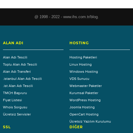
@ 1998 - 2022 - www.ihs.com.tr/blog.
ALAN ADI
HOSTING
Alan Adı Tescili
Hosting Paketleri
Toplu Alan Adı Tescili
Linux Hosting
Alan Adı Transferi
Windows Hosting
.istanbul Alan Adı Tescili
VDS Sunucu
.ist Alan Adı Tescili
Webmaster Paketler
TMCH Başvuru
Kurumsal Paketler
Fiyat Listesi
WordPress Hosting
Whois Sorgusu
Joomla Hosting
Ücretsiz Servisler
OpenCart Hosting
Ücretsiz Yazılım Kurulumu
SSL
DIĞER