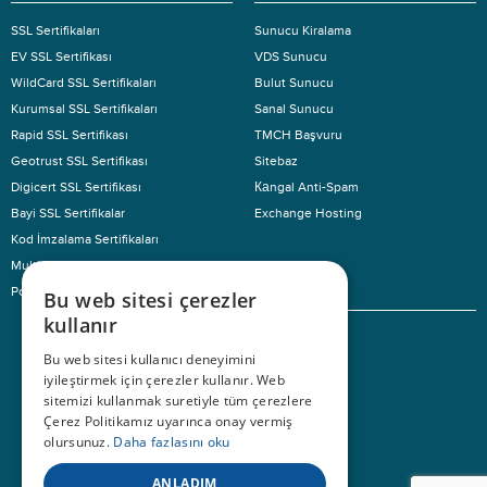
SSL Sertifikaları
Sunucu Kiralama
EV SSL Sertifikası
VDS Sunucu
WildCard SSL Sertifikaları
Bulut Sunucu
Kurumsal SSL Sertifikaları
Sanal Sunucu
Rapid SSL Sertifikası
TMCH Başvuru
Geotrust SSL Sertifikası
Sitebaz
Digicert SSL Sertifikası
Каngal Anti-Spam
Bayi SSL Sertifikalar
Exchange Hosting
Kod İmzalama Sertifikaları
Multi Domain SSL
KURUMSAL
Pci-Dss Ürünleri
Bu web sitesi çerezler
kullanır
Hakkımızda
Bu web sitesi kullanıcı deneyimini
Kullanım Şartları
iyileştirmek için çerezler kullanır. Web
Kampanyalar
sitemizi kullanmak suretiyle tüm çerezlere
İletişim Bilgileri
Çerez Politikamız uyarınca onay vermiş
olursunuz.
Daha fazlasını oku
Referanslar
İnsan Kaynakları
ANLADIM