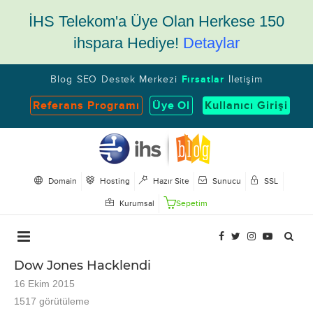
İHS Telekom'a Üye Olan Herkese 150
ihspara Hediye!
Detaylar
Blog
SEO
Destek Merkezi
Fırsatlar
İletişim
Referans Programı
Üye Ol
Kullanıcı Girişi
Domain
Hosting
Hazır Site
Sunucu
SSL
Kurumsal
Sepetim
Dow Jones Hacklendi
16 Ekim 2015
1517
görütüleme