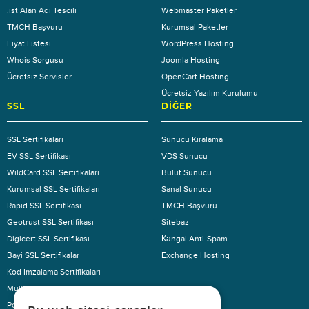
.ist Alan Adı Tescili
Webmaster Paketler
TMCH Başvuru
Kurumsal Paketler
Fiyat Listesi
WordPress Hosting
Whois Sorgusu
Joomla Hosting
Ücretsiz Servisler
OpenCart Hosting
Ücretsiz Yazılım Kurulumu
SSL
DIĞER
SSL Sertifikaları
Sunucu Kiralama
EV SSL Sertifikası
VDS Sunucu
WildCard SSL Sertifikaları
Bulut Sunucu
Kurumsal SSL Sertifikaları
Sanal Sunucu
Rapid SSL Sertifikası
TMCH Başvuru
Geotrust SSL Sertifikası
Sitebaz
Digicert SSL Sertifikası
Каngal Anti-Spam
Bayi SSL Sertifikalar
Exchange Hosting
Kod İmzalama Sertifikaları
Multi Domain SSL
KURUMSAL
Pci-Dss Ürünleri