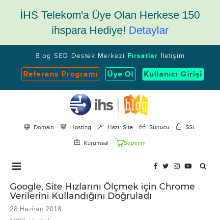
İHS Telekom'a Üye Olan Herkese 150
ihspara Hediye!
Detaylar
Blog
SEO
Destek Merkezi
Fırsatlar
İletişim
Referans Programı
Üye Ol
Kullanıcı Girişi
Domain
Hosting
Hazır Site
Sunucu
SSL
Kurumsal
Sepetim
Google, Site Hızlarını Ölçmek için Chrome
Verilerini Kullandığını Doğruladı
28 Haziran 2018