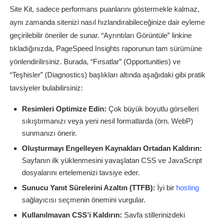
Site Kit, sadece performans puanlarını göstermekle kalmaz,
aynı zamanda sitenizi nasıl hızlandırabileceğinize dair eyleme
geçirilebilir öneriler de sunar. “Ayrıntıları Görüntüle” linkine
tıkladığınızda, PageSpeed Insights raporunun tam sürümüne
yönlendirilirsiniz. Burada, “Fırsatlar” (Opportunities) ve
“Teşhisler” (Diagnostics) başlıkları altında aşağıdaki gibi pratik
tavsiyeler bulabilirsiniz:
Resimleri Optimize Edin:
Çok büyük boyutlu görselleri
sıkıştırmanızı veya yeni nesil formatlarda (örn. WebP)
sunmanızı önerir.
Oluşturmayı Engelleyen Kaynakları Ortadan Kaldırın:
Sayfanın ilk yüklenmesini yavaşlatan CSS ve JavaScript
dosyalarını ertelemenizi tavsiye eder.
Sunucu Yanıt Sürelerini Azaltın (TTFB):
İyi bir
hosting
sağlayıcısı seçmenin önemini vurgular.
Kullanılmayan CSS’i Kaldırın:
Sayfa stillerinizdeki