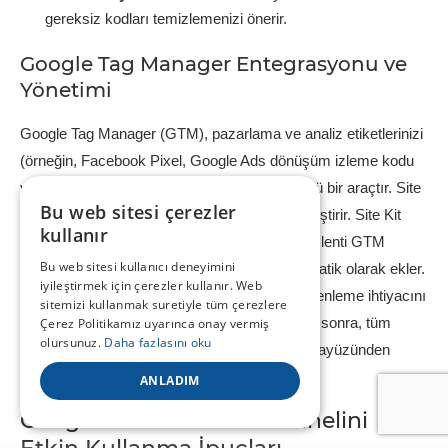
gereksiz kodları temizlemenizi önerir.
Google Tag Manager Entegrasyonu ve
Yönetimi
Google Tag Manager (GTM), pazarlama ve analiz etiketlerinizi
(örneğin, Facebook Pixel, Google Ads dönüşüm izleme kodu
vb.) tek bir yerden yönetmenizi sağlayan güçlü bir araçtır. Site
Bu web sitesi çerezler
Kit, GTM’yi sitenize ekleme sürecini de basitleştirir. Site Kit
kullanır
ayarlarından Tag Manager’ı bağladığınızda, eklenti GTM
Bu web sitesi kullanıcı deneyimini
konteyner kodunu sitenizin kod yapısına otomatik olarak ekler.
iyileştirmek için çerezler kullanır. Web
Bu, her yeni etiket için tema dosyalarınızı düzenleme ihtiyacını
sitemizi kullanmak suretiyle tüm çerezlere
ortadan kaldırır. Entegrasyon tamamlandıktan sonra, tüm
Çerez Politikamız uyarınca onay vermiş
olursunuz.
Daha fazlasını oku
etiketlerinizi doğrudan Google Tag Manager arayüzünden
yönetmeye devam edebilirsiniz.
ANLADIM
Google Site Kit Kontrol Panelini