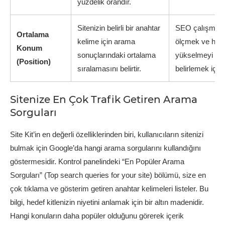
yüzdelik orandır.
Sitenizin belirli bir anahtar
SEO çalışmalar
Ortalama
kelime için arama
ölçmek ve hang
Konum
sonuçlarındaki ortalama
yükselmeyi hed
(Position)
sıralamasını belirtir.
belirlemek için kr
Sitenize En Çok Trafik Getiren Arama
Sorguları
Site Kit’in en değerli özelliklerinden biri, kullanıcıların sitenizi
bulmak için Google’da hangi arama sorgularını kullandığını
göstermesidir. Kontrol panelindeki “En Popüler Arama
Sorguları” (Top search queries for your site) bölümü, size en
çok tıklama ve gösterim getiren anahtar kelimeleri listeler. Bu
bilgi, hedef kitlenizin niyetini anlamak için bir altın madenidir.
Hangi konuların daha popüler olduğunu görerek içerik