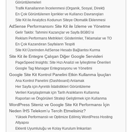
Görüntülemeleri
Trafik Kanallarının İncelenmesi (Organik, Sosyal, Direkt)
En Çok Görüntülenen İçerikler ve Kullanıcı Davranışları
Site Kit ile Analytics Kodunun Siteye Otomatik Eklenmesi
AdSense Performansını Site Kit ile İzleme ve Yönetme
Gelir Takibi: Tahmini Kazançlar ve Sayfa BGBG’si
Reklam Performans Metrikleri: Gösterimler, Tıklamalar ve TO
En Çok Kazandıran Sayfaların Tespiti
Site Kit Üzerinden AdSense Hesabı Bağlantısı Kurma
Site Kit ile Entegre Çalışan Diğer Google Servisleri
PageSpeed Insights: Site Hızı Analizi ve İyileştirme Önerileri
Google Tag Manager Entegrasyonu ve Yönetimi
Google Site Kit Kontrol Panelini Etkin Kullanma İpuçları
Ana Kontrol Panelini (Dashboard) Anlamak
Her Sayfa için Ayrıntılı İstatistikleri Görüntüleme
Verileri Karşılaştırmak için Tarih Aralıklarını Kullanma
Raporları ve Öngörüleri Strateji Geliştirmek için Kullanma
WordPress Siteniz ve Google Site Kit Performansı İçin
Neden İHS Telekom’u Tercih Etmelisiniz?
Yüksek Performanslı ve Optimize Edilmiş WordPress Hosting
Altyapısı
Eklenti Uyumluluğu ve Kolay Kurulum İmkanları