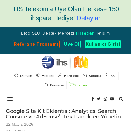
İHS Telekom'a Üye Olan Herkese 150
ihspara Hediye!
Detaylar
Blog
SEO
Destek Merkezi
Fırsatlar
İletişim
Referans Programı
Üye Ol
Kullanıcı Girişi
Domain
Hosting
Hazır Site
Sunucu
SSL
Kurumsal
Sepetim
Google Site Kit Eklentisi: Analytics, Search
Console ve AdSense’i Tek Panelden Yönetin
22 Mayıs 2026