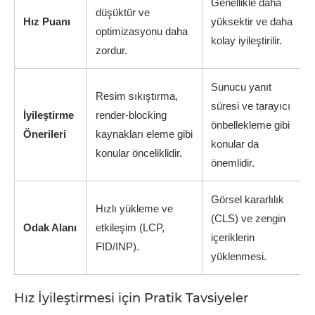
Genellikle daha
düşüktür ve
Hız Puanı
yüksektir ve daha
optimizasyonu daha
kolay iyileştirilir.
zordur.
Sunucu yanıt
Resim sıkıştırma,
süresi ve tarayıcı
İyileştirme
render-blocking
önbellekleme gibi
Önerileri
kaynakları eleme gibi
konular da
konular önceliklidir.
önemlidir.
Görsel kararlılık
Hızlı yükleme ve
(CLS) ve zengin
Odak Alanı
etkileşim (LCP,
içeriklerin
FID/INP).
yüklenmesi.
Hız İyileştirmesi için Pratik Tavsiyeler