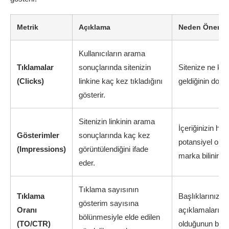
Metrik
Açıklama
Neden Önemli
Kullanıcıların arama
Tıklamalar
sonuçlarında sitenizin
Sitenize ne kad
(Clicks)
linkine kaç kez tıkladığını
geldiğinin doğr
gösterir.
Sitenizin linkinin arama
İçeriğinizin ha
Gösterimler
sonuçlarında kaç kez
potansiyel ola
(Impressions)
görüntülendiğini ifade
marka bilinirliği
eder.
Tıklama sayısının
Tıklama
Başlıklarınızın
gösterim sayısına
Oranı
açıklamalarınız
bölünmesiyle elde edilen
(TO/CTR)
olduğunun bir g