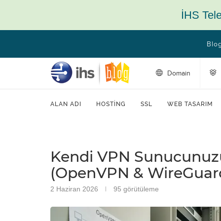
İHS Tel
Blo
Domain
ALAN ADI
HOSTING
SSL
WEB TASARIM
Kendi VPN Sunucunuz
(OpenVPN & WireGuar
2 Haziran 2026
95
görütüleme