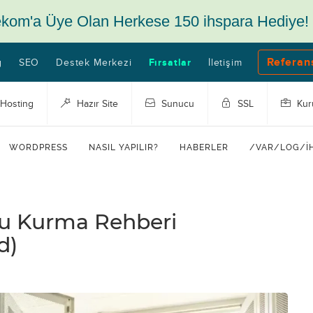
ekom'a Üye Olan Herkese 150 ihspara Hediye!
Referan
g
SEO
Destek Merkezi
Fırsatlar
İletişim
Hosting
Hazır Site
Sunucu
SSL
Kur
WORDPRESS
NASIL YAPILIR?
HABERLER
/VAR/LOG/I
u Kurma Rehberi
d)