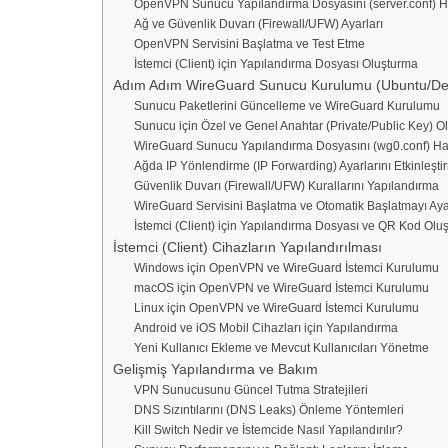
OpenVPN Sunucu Yapılandırma Dosyasını (server.conf) 
Ağ ve Güvenlik Duvarı (Firewall/UFW) Ayarları
OpenVPN Servisini Başlatma ve Test Etme
İstemci (Client) için Yapılandırma Dosyası Oluşturma
Adım Adım WireGuard Sunucu Kurulumu (Ubuntu/De
Sunucu Paketlerini Güncelleme ve WireGuard Kurulumu
Sunucu için Özel ve Genel Anahtar (Private/Public Key) O
WireGuard Sunucu Yapılandırma Dosyasını (wg0.conf) Ha
Ağda IP Yönlendirme (IP Forwarding) Ayarlarını Etkinleşti
Güvenlik Duvarı (Firewall/UFW) Kurallarını Yapılandırma
WireGuard Servisini Başlatma ve Otomatik Başlatmayı Ay
İstemci (Client) için Yapılandırma Dosyası ve QR Kod Olu
İstemci (Client) Cihazların Yapılandırılması
Windows için OpenVPN ve WireGuard İstemci Kurulumu
macOS için OpenVPN ve WireGuard İstemci Kurulumu
Linux için OpenVPN ve WireGuard İstemci Kurulumu
Android ve iOS Mobil Cihazları için Yapılandırma
Yeni Kullanıcı Ekleme ve Mevcut Kullanıcıları Yönetme
Gelişmiş Yapılandırma ve Bakım
VPN Sunucusunu Güncel Tutma Stratejileri
DNS Sızıntılarını (DNS Leaks) Önleme Yöntemleri
Kill Switch Nedir ve İstemcide Nasıl Yapılandırılır?