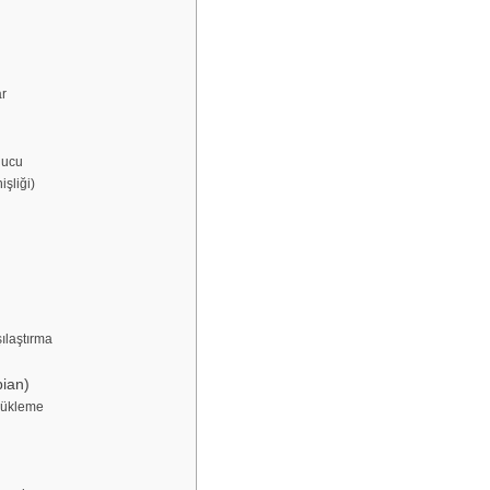
ar
nucu
şliği)
)
ılaştırma
ian)
 Yükleme