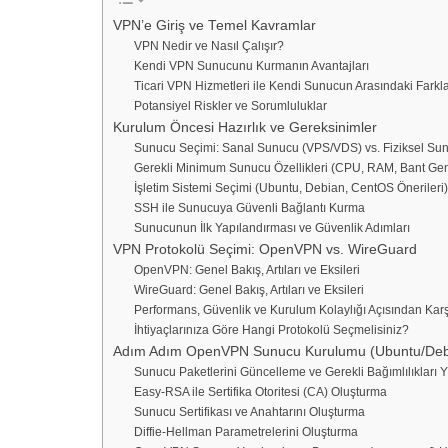
VPN’e Giriş ve Temel Kavramlar
VPN Nedir ve Nasıl Çalışır?
Kendi VPN Sunucunu Kurmanın Avantajları
Ticari VPN Hizmetleri ile Kendi Sunucun Arasındaki Farkl
Potansiyel Riskler ve Sorumluluklar
Kurulum Öncesi Hazırlık ve Gereksinimler
Sunucu Seçimi: Sanal Sunucu (VPS/VDS) vs. Fiziksel Su
Gerekli Minimum Sunucu Özellikleri (CPU, RAM, Bant Geni
İşletim Sistemi Seçimi (Ubuntu, Debian, CentOS Önerileri
SSH ile Sunucuya Güvenli Bağlantı Kurma
Sunucunun İlk Yapılandırması ve Güvenlik Adımları
VPN Protokolü Seçimi: OpenVPN vs. WireGuard
OpenVPN: Genel Bakış, Artıları ve Eksileri
WireGuard: Genel Bakış, Artıları ve Eksileri
Performans, Güvenlik ve Kurulum Kolaylığı Açısından Karş
İhtiyaçlarınıza Göre Hangi Protokolü Seçmelisiniz?
Adım Adım OpenVPN Sunucu Kurulumu (Ubuntu/Deb
Sunucu Paketlerini Güncelleme ve Gerekli Bağımlılıkları
Easy-RSA ile Sertifika Otoritesi (CA) Oluşturma
Sunucu Sertifikası ve Anahtarını Oluşturma
Diffie-Hellman Parametrelerini Oluşturma