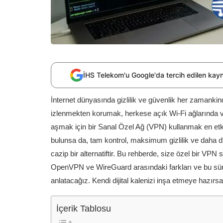
İHS Telekom'u Google'da tercih edilen kay
İnternet dünyasında gizlilik ve güvenlik her zamankind
izlenmekten korumak, herkese açık Wi-Fi ağlarında ver
aşmak için bir Sanal Özel Ağ (VPN) kullanmak en etki
bulunsa da, tam kontrol, maksimum gizlilik ve daha
cazip bir alternatiftir. Bu rehberde, size özel bir VPN
OpenVPN ve WireGuard arasındaki farkları ve bu süreçt
anlatacağız. Kendi dijital kalenizi inşa etmeye hazırs
İçerik Tablosu