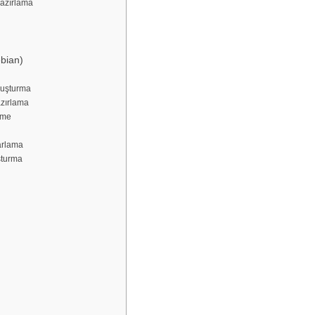
Hazırlama
bian)
luşturma
zırlama
rme
arlama
şturma