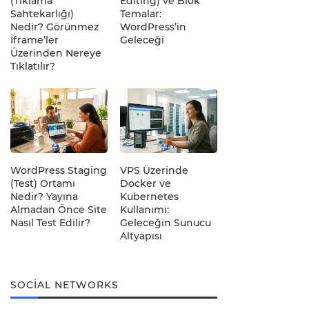
(Tıklama
Editing) ve Blok
Sahtekarlığı)
Temalar:
Nedir? Görünmez
WordPress’in
İframe’ler
Geleceği
Üzerinden Nereye
Tıklatılır?
WordPress Staging
VPS Üzerinde
(Test) Ortamı
Docker ve
Nedir? Yayına
Kubernetes
Almadan Önce Site
Kullanımı:
Nasıl Test Edilir?
Geleceğin Sunucu
Altyapısı
SOCIAL NETWORKS