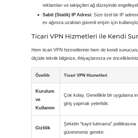
reklamları ve takipçileri ağ düzeyinde engelleyebi
Sabit (Statik) IP Adresi:
Size özel bir IP adres
ev ağınıza uzaktan güvenli erişim için kullanışlıd
Ticari VPN Hizmetleri ile Kendi S
Hem ticari VPN hizmetlerinin hem de kendi sunucunuz
ölçüde teknik bilginize, ihtiyaçlarınıza ve öncelikleriniz
Özellik
Ticari VPN Hizmetleri
Kurulum
Çok kolay. Genellikle bir uygulama in
ve
giriş yapmak yeterlidir.
Kullanım
Şirketin “kayıt tutmama” politikasına
Gizlilik
güvenmeniz gerekir.