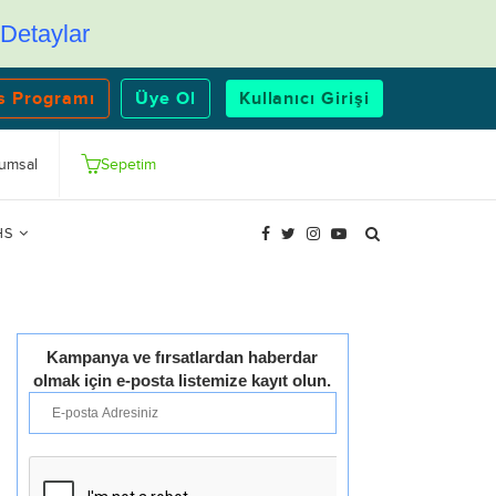
Detaylar
s Programı
Üye Ol
Kullanıcı Girişi
umsal
Sepetim
HS
Kampanya ve fırsatlardan haberdar
olmak için e-posta listemize kayıt olun.