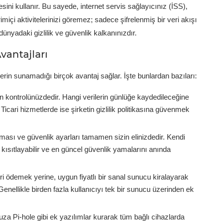
sini kullanır. Bu sayede, internet servis sağlayıcınız (İSS),
miçi aktivitelerinizi göremez; sadece şifrelenmiş bir veri akışı
dünyadaki gizlilik ve güvenlik kalkanınızdır.
antajları
in sunamadığı birçok avantaj sağlar. İşte bunlardan bazıları:
kontrolünüzdedir. Hangi verilerin günlüğe kaydedileceğine
icari hizmetlerde ise şirketin gizlilik politikasına güvenmek
sı ve güvenlik ayarları tamamen sizin elinizdedir. Kendi
mi kısıtlayabilir ve en güncel güvenlik yamalarını anında
ri ödemek yerine, uygun fiyatlı bir sanal sunucu kiralayarak
Genellikle birden fazla kullanıcıyı tek bir sunucu üzerinden ek
a Pi-hole gibi ek yazılımlar kurarak tüm bağlı cihazlarda