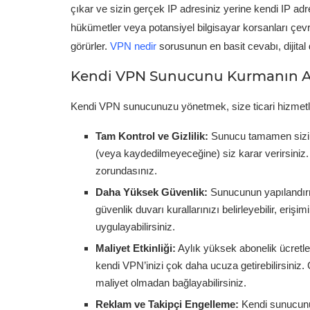
çıkar ve sizin gerçek IP adresiniz yerine kendi IP adre
hükümetler veya potansiyel bilgisayar korsanları çevri
görürler.
VPN nedir
sorusunun en basit cevabı, dijital 
Kendi VPN Sunucunu Kurmanın Av
Kendi VPN sunucunuzu yönetmek, size ticari hizmetler
Tam Kontrol ve Gizlilik:
Sunucu tamamen sizin 
(veya kaydedilmeyeceğine) siz karar verirsiniz. T
zorundasınız.
Daha Yüksek Güvenlik:
Sunucunun yapılandırma
güvenlik duvarı kurallarınızı belirleyebilir, erişi
uygulayabilirsiniz.
Maliyet Etkinliği:
Aylık yüksek abonelik ücretle
kendi VPN’inizi çok daha ucuza getirebilirsiniz. 
maliyet olmadan bağlayabilirsiniz.
Reklam ve Takipçi Engelleme:
Kendi sunucunuz