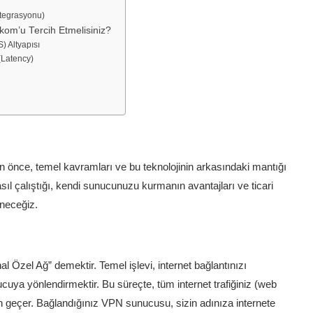
tegrasyonu)
om’u Tercih Etmelisiniz?
) Altyapısı
(Latency)
nce, temel kavramları ve bu teknolojinin arkasındaki mantığı
l çalıştığı, kendi sunucunuzu kurmanın avantajları ve ticari
ineceğiz.
l Özel Ağ” demektir. Temel işlevi, internet bağlantınızı
ucuya yönlendirmektir. Bu süreçte, tüm internet trafiğiniz (web
nden geçer. Bağlandığınız VPN sunucusu, sizin adınıza internete