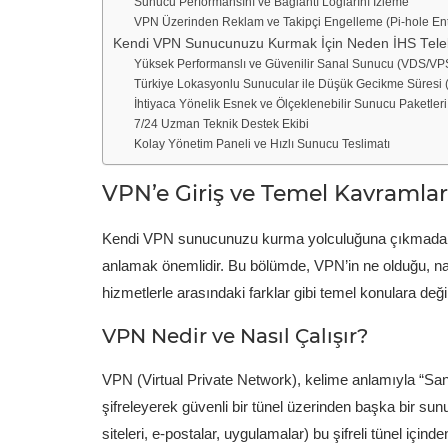
Sunucu Performansını ve Bağlantı Loglarını İzleme
VPN Üzerinden Reklam ve Takipçi Engelleme (Pi-hole En
Kendi VPN Sunucunuzu Kurmak İçin Neden İHS Telek
Yüksek Performanslı ve Güvenilir Sanal Sunucu (VDS/VPS
Türkiye Lokasyonlu Sunucular ile Düşük Gecikme Süresi 
İhtiyaca Yönelik Esnek ve Ölçeklenebilir Sunucu Paketleri
7/24 Uzman Teknik Destek Ekibi
Kolay Yönetim Paneli ve Hızlı Sunucu Teslimatı
VPN’e Giriş ve Temel Kavramlar
Kendi VPN sunucunuzu kurma yolculuğuna çıkmadan ö
anlamak önemlidir. Bu bölümde, VPN’in ne olduğu, nası
hizmetlerle arasındaki farklar gibi temel konulara değ
VPN Nedir ve Nasıl Çalışır?
VPN (Virtual Private Network), kelime anlamıyla “Sana
şifreleyerek güvenli bir tünel üzerinden başka bir sun
siteleri, e-postalar, uygulamalar) bu şifreli tünel içi