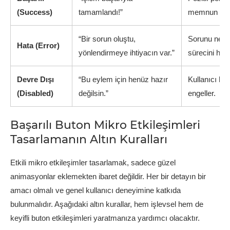
(Success)
tamamlandı!”
memnun ede
“Bir sorun oluştu,
Sorunu net bi
Hata (Error)
yönlendirmeye ihtiyacın var.”
sürecini hızla
Devre Dışı
“Bu eylem için henüz hazır
Kullanıcı hat
(Disabled)
değilsin.”
engeller.
Başarılı Buton Mikro Etkileşimleri
Tasarlamanın Altın Kuralları
Etkili mikro etkileşimler tasarlamak, sadece güzel
animasyonlar eklemekten ibaret değildir. Her bir detayın bir
amacı olmalı ve genel kullanıcı deneyimine katkıda
bulunmalıdır. Aşağıdaki altın kurallar, hem işlevsel hem de
keyifli buton etkileşimleri yaratmanıza yardımcı olacaktır.