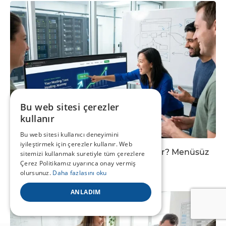
Bu web sitesi çerezler
kullanır
Bu web sitesi kullanıcı deneyimini
iyileştirmek için çerezler kullanır. Web
One-Page (Tek Sayfa) Tasarım Nedir? Menüsüz
sitemizi kullanmak suretiyle tüm çerezlere
Hikaye Anlatıcılığıyla...
Çerez Politikamız uyarınca onay vermiş
olursunuz.
Daha fazlasını oku
4 Ağustos 2026
ANLADIM