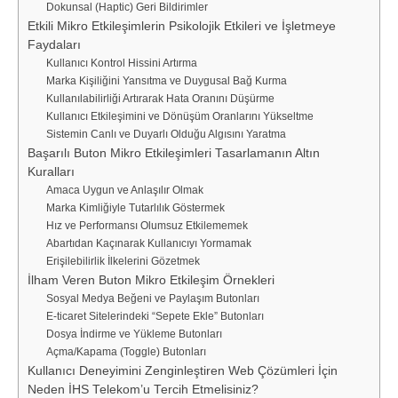
Dokunsal (Haptic) Geri Bildirimler
Etkili Mikro Etkileşimlerin Psikolojik Etkileri ve İşletmeye
Faydaları
Kullanıcı Kontrol Hissini Artırma
Marka Kişiliğini Yansıtma ve Duygusal Bağ Kurma
Kullanılabilirliği Artırarak Hata Oranını Düşürme
Kullanıcı Etkileşimini ve Dönüşüm Oranlarını Yükseltme
Sistemin Canlı ve Duyarlı Olduğu Algısını Yaratma
Başarılı Buton Mikro Etkileşimleri Tasarlamanın Altın
Kuralları
Amaca Uygun ve Anlaşılır Olmak
Marka Kimliğiyle Tutarlılık Göstermek
Hız ve Performansı Olumsuz Etkilememek
Abartıdan Kaçınarak Kullanıcıyı Yormamak
Erişilebilirlik İlkelerini Gözetmek
İlham Veren Buton Mikro Etkileşim Örnekleri
Sosyal Medya Beğeni ve Paylaşım Butonları
E-ticaret Sitelerindeki “Sepete Ekle” Butonları
Dosya İndirme ve Yükleme Butonları
Açma/Kapama (Toggle) Butonları
Kullanıcı Deneyimini Zenginleştiren Web Çözümleri İçin
Neden İHS Telekom’u Tercih Etmelisiniz?