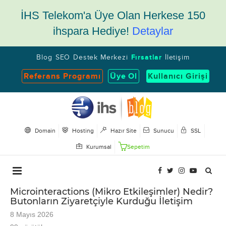
İHS Telekom'a Üye Olan Herkese 150
ihspara Hediye!
Detaylar
Blog
SEO
Destek Merkezi
Fırsatlar
İletişim
Referans Programı
Üye Ol
Kullanıcı Girişi
Domain
Hosting
Hazır Site
Sunucu
SSL
Kurumsal
Sepetim
Microinteractions (Mikro Etkileşimler) Nedir?
Butonların Ziyaretçiyle Kurduğu İletişim
8 Mayıs 2026