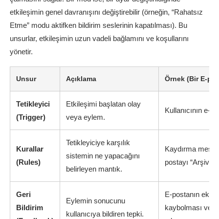
etkileşimin genel davranışını değiştirebilir (örneğin, “Rahatsız
Etme” modu aktifken bildirim seslerinin kapatılması). Bu
unsurlar, etkileşimin uzun vadeli bağlamını ve koşullarını
yönetir.
Unsur
Açıklama
Örnek (Bir E-pos
Tetikleyici
Etkileşimi başlatan olay
Kullanıcının e-po
(Trigger)
veya eylem.
Tetikleyiciye karşılık
Kurallar
Kaydırma mesafe
sistemin ne yapacağını
(Rules)
postayı “Arşiv” k
belirleyen mantık.
Geri
E-postanın ekra
Eylemin sonucunu
Bildirim
kaybolması ve “Ar
kullanıcıya bildiren tepki.