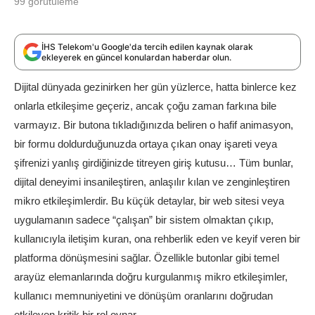
99
görütüleme
İHS Telekom'u Google'da tercih edilen kaynak olarak
ekleyerek en güncel konulardan haberdar olun.
Dijital dünyada gezinirken her gün yüzlerce, hatta binlerce kez
onlarla etkileşime geçeriz, ancak çoğu zaman farkına bile
varmayız. Bir butona tıkladığınızda beliren o hafif animasyon,
bir formu doldurduğunuzda ortaya çıkan onay işareti veya
şifrenizi yanlış girdiğinizde titreyen giriş kutusu… Tüm bunlar,
dijital deneyimi insanileştiren, anlaşılır kılan ve zenginleştiren
mikro etkileşimlerdir. Bu küçük detaylar, bir web sitesi veya
uygulamanın sadece “çalışan” bir sistem olmaktan çıkıp,
kullanıcıyla iletişim kuran, ona rehberlik eden ve keyif veren bir
platforma dönüşmesini sağlar. Özellikle butonlar gibi temel
arayüz elemanlarında doğru kurgulanmış mikro etkileşimler,
kullanıcı memnuniyetini ve dönüşüm oranlarını doğrudan
etkileyen kritik bir rol oynar.