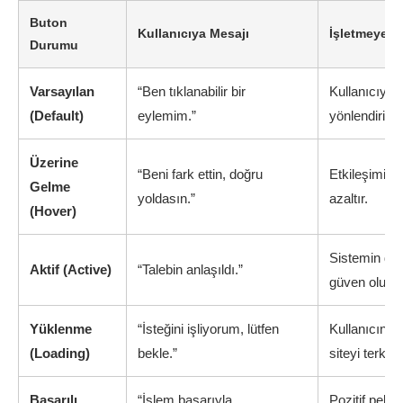
Buton
Kullanıcıya Mesajı
İşletmeye F
Durumu
Varsayılan
“Ben tıklanabilir bir
Kullanıcıyı 
(Default)
eylemim.”
yönlendirir.
Üzerine
“Beni fark ettin, doğru
Etkileşimi te
Gelme
yoldasın.”
azaltır.
(Hover)
Sistemin duy
Aktif (Active)
“Talebin anlaşıldı.”
güven oluştu
Yüklenme
“İsteğini işliyorum, lütfen
Kullanıcının
(Loading)
bekle.”
siteyi terk e
Başarılı
“İşlem başarıyla
Pozitif pekiş