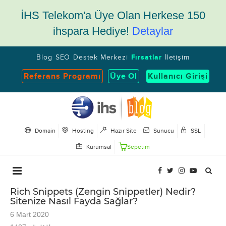
İHS Telekom'a Üye Olan Herkese 150
ihspara Hediye!
Detaylar
Blog
SEO
Destek Merkezi
Fırsatlar
İletişim
Referans Programı
Üye Ol
Kullanıcı Girişi
Domain
Hosting
Hazır Site
Sunucu
SSL
Kurumsal
Sepetim
Rich Snippets (Zengin Snippetler) Nedir?
Sitenize Nasıl Fayda Sağlar?
6 Mart 2020