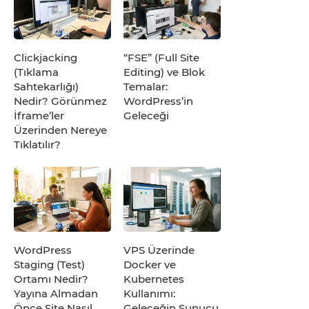
Clickjacking
“FSE” (Full Site
(Tıklama
Editing) ve Blok
Sahtekarlığı)
Temalar:
Nedir? Görünmez
WordPress’in
İframe’ler
Geleceği
Üzerinden Nereye
Tıklatılır?
WordPress
VPS Üzerinde
Staging (Test)
Docker ve
Ortamı Nedir?
Kubernetes
Yayına Almadan
Kullanımı:
Önce Site Nasıl
Geleceğin Sunucu