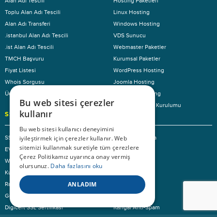
Alan Adı Tescili
Hosting Paketleri
Toplu Alan Adı Tescili
Linux Hosting
Alan Adı Transferi
Windows Hosting
.istanbul Alan Adı Tescili
VDS Sunucu
.ist Alan Adı Tescili
Webmaster Paketler
TMCH Başvuru
Kurumsal Paketler
Fiyat Listesi
WordPress Hosting
Whois Sorgusu
Joomla Hosting
Ücretsiz Servisler
OpenCart Hosting
Bu web sitesi çerezler
Ücretsiz Yazılım Kurulumu
kullanır
SSL
DIĞER
Bu web sitesi kullanıcı deneyimini
iyileştirmek için çerezler kullanır. Web
SSL Sertifikaları
Sunucu Kiralama
sitemizi kullanmak suretiyle tüm çerezlere
EV SSL Sertifikası
VDS Sunucu
Çerez Politikamız uyarınca onay vermiş
WildCard SSL Sertifikaları
Bulut Sunucu
olursunuz.
Daha fazlasını oku
Kurumsal SSL Sertifikaları
Sanal Sunucu
ANLADIM
Rapid SSL Sertifikası
TMCH Başvuru
Geotrust SSL Sertifikası
Sitebaz
Digicert SSL Sertifikası
Каngal Anti-Spam