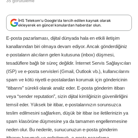
35
görütüleme
İHS Telekom'u Google'da tercih edilen kaynak olarak
ekleyerek en güncel konulardan haberdar olun.
E-posta pazarlaması, dijital dünyada hala en etkili iletişim
kanallarından biri olmaya devam ediyor. Ancak gönderdiğiniz
e-postaların alıcıların gelen kutusuna (inbox) düşmesi,
tesadüflere bağlı bir süreç değildir. İnternet Servis Sağlayıcıları
(ISP) ve e-posta servisleri (Gmail, Outlook vb.), kullanıcılarını
spam ve kötü niyetli e-postalardan korumak için göndericinin
“itibarını” sürekli olarak analiz eder. E-posta gönderim itibarı
veya “sender reputation”, sizin dijital kimliğinizin güvenilirliğini
temsil eder. Yüksek bir itibar, e-postalarınızın sorunsuzca
teslim edilmesini sağlarken, düşük bir itibar ise iletilerinizin ya
spam klasörüne düşmesine ya da tamamen engellenmesine
neden olur. Bu nedenle, sunucunuzun e-posta gönderim
itibarını korumak ve geliştirmek, e-posta pazarlama