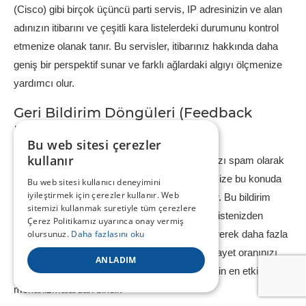
(Cisco) gibi birçok üçüncü parti servis, IP adresinizin ve alan
adınızın itibarını ve çeşitli kara listelerdeki durumunu kontrol
etmenize olanak tanır. Bu servisler, itibarınız hakkında daha
geniş bir perspektif sunar ve farklı ağlardaki algıyı ölçmenize
yardımcı olur.
Geri Bildirim Döngüleri (Feedback
Loops – FBL) Kurulumu
Bu web sitesi çerezler
kullanır
Geri bildirim döngüsü (FBL), bir alıcı e-postanızı spam olarak
işaretlediğinde, e-posta servis sağlayıcısının size bu konuda
Bu web sitesi kullanıcı deneyimini
iyileştirmek için çerezler kullanır. Web
bir bildirim göndermesini sağlayan bir hizmettir. Bu bildirim
sitemizi kullanmak suretiyle tüm çerezlere
sayesinde, şikayette bulunan aboneyi anında listenizden
Çerez Politikamız uyarınca onay vermiş
çıkarabilir ve aynı kişiye tekrar e-posta göndererek daha fazla
olursunuz.
Daha fazlasını oku
şikayet almayı önleyebilirsiniz. FBL, spam şikayet oranınızı
ANLADIM
kontrol altında tutmak ve itibarınızı korumak için en etkili
mekanizmalardan biridir.