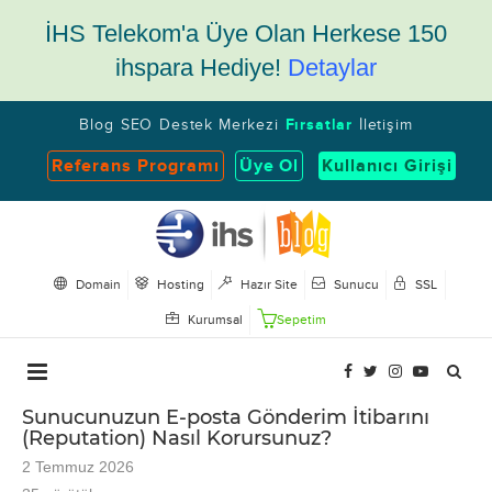
İHS Telekom'a Üye Olan Herkese 150
ihspara Hediye!
Detaylar
Blog
SEO
Destek Merkezi
Fırsatlar
İletişim
Referans Programı
Üye Ol
Kullanıcı Girişi
Domain
Hosting
Hazır Site
Sunucu
SSL
Kurumsal
Sepetim
Sunucunuzun E-posta Gönderim İtibarını
(Reputation) Nasıl Korursunuz?
2 Temmuz 2026