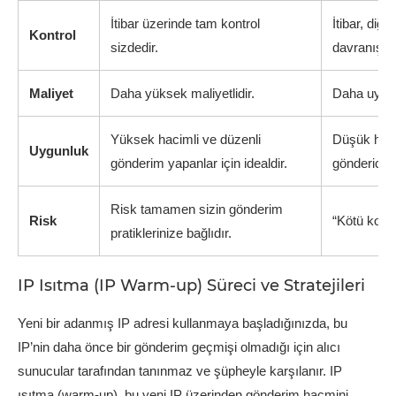
İtibar üzerinde tam kontrol
İtibar, diğe
Kontrol
sizdedir.
davranışlar
Maliyet
Daha yüksek maliyetlidir.
Daha uygun 
Yüksek hacimli ve düzenli
Düşük haci
Uygunluk
gönderim yapanlar için idealdir.
göndericile
Risk tamamen sizin gönderim
Risk
“Kötü komşu
pratiklerinize bağlıdır.
IP Isıtma (IP Warm-up) Süreci ve Stratejileri
Yeni bir adanmış IP adresi kullanmaya başladığınızda, bu
IP’nin daha önce bir gönderim geçmişi olmadığı için alıcı
sunucular tarafından tanınmaz ve şüpheyle karşılanır. IP
ısıtma (warm-up), bu yeni IP üzerinden gönderim hacmini