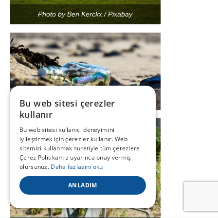
Photo by Ben Kerckx / Pixabay
Photo by Susanne Nilsson / Flickr
Bu web sitesi çerezler
kullanır
Bu web sitesi kullanıcı deneyimini
iyileştirmek için çerezler kullanır. Web
sitemizi kullanmak suretiyle tüm çerezlere
Çerez Politikamız uyarınca onay vermiş
olursunuz.
Daha fazlasını oku
ANLADIM