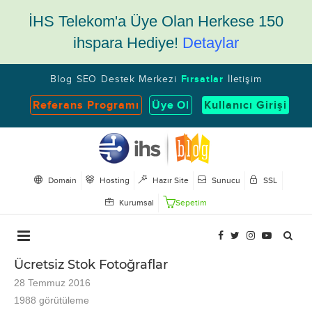
İHS Telekom'a Üye Olan Herkese 150
ihspara Hediye!
Detaylar
Blog
SEO
Destek Merkezi
Fırsatlar
İletişim
Referans Programı
Üye Ol
Kullanıcı Girişi
Domain
Hosting
Hazır Site
Sunucu
SSL
Kurumsal
Sepetim
Ücretsiz Stok Fotoğraflar
28 Temmuz 2016
1988
görütüleme