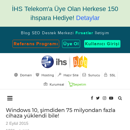
İHS Telekom'a Üye Olan Herkese 150
ihspara Hediye!
Detaylar
Blog
SEO
Destek Merkezi
Fırsatlar
İletişim
Referans Programı
Üye Ol
Kullanıcı Girişi
Domain
Hosting
Hazır Site
Sunucu
SSL
Kurumsal
Sepetim
Windows 10, şimdiden 75 milyondan fazla
cihaza yüklendi bile!
2 Eylül 2015