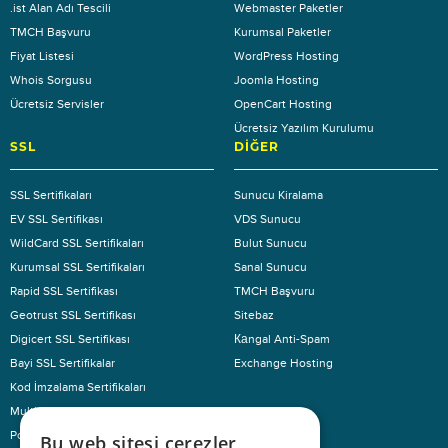
.ist Alan Adı Tescili
Webmaster Paketler
TMCH Başvuru
Kurumsal Paketler
Fiyat Listesi
WordPress Hosting
Whois Sorgusu
Joomla Hosting
Ücretsiz Servisler
OpenCart Hosting
Ücretsiz Yazılım Kurulumu
SSL
DIĞER
SSL Sertifikaları
Sunucu Kiralama
EV SSL Sertifikası
VDS Sunucu
WildCard SSL Sertifikaları
Bulut Sunucu
Kurumsal SSL Sertifikaları
Sanal Sunucu
Rapid SSL Sertifikası
TMCH Başvuru
Geotrust SSL Sertifikası
Sitebaz
Digicert SSL Sertifikası
Каngal Anti-Spam
Bayi SSL Sertifikalar
Exchange Hosting
Kod İmzalama Sertifikaları
Multi Domain SSL
KURUMSAL
Pci-Dss Ürünleri
Bu web sitesi çerezler