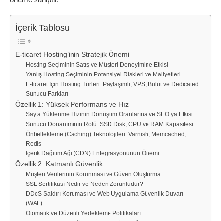
İçerik Tablosu
E-ticaret Hosting’inin Stratejik Önemi
Hosting Seçiminin Satış ve Müşteri Deneyimine Etkisi
Yanlış Hosting Seçiminin Potansiyel Riskleri ve Maliyetleri
E-ticaret İçin Hosting Türleri: Paylaşımlı, VPS, Bulut ve Dedicated
Sunucu Farkları
Özellik 1: Yüksek Performans ve Hız
Sayfa Yüklenme Hızının Dönüşüm Oranlarına ve SEO’ya Etkisi
Sunucu Donanımının Rolü: SSD Disk, CPU ve RAM Kapasitesi
Önbellekleme (Caching) Teknolojileri: Varnish, Memcached,
Redis
İçerik Dağıtım Ağı (CDN) Entegrasyonunun Önemi
Özellik 2: Katmanlı Güvenlik
Müşteri Verilerinin Korunması ve Güven Oluşturma
SSL Sertifikası Nedir ve Neden Zorunludur?
DDoS Saldırı Koruması ve Web Uygulama Güvenlik Duvarı
(WAF)
Otomatik ve Düzenli Yedekleme Politikaları