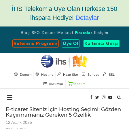
İHS Telekom'a Üye Olan Herkese 150
ihspara Hediye!
Detaylar
Blog
SEO
Destek Merkezi
Fırsatlar
İletişim
Referans Programı
Üye Ol
Kullanıcı Girişi
Domain
Hosting
Hazır Site
Sunucu
SSL
Kurumsal
Sepetim
E-ticaret Siteniz İçin Hosting Seçimi: Gözden
Kaçırmamanız Gereken 5 Özellik
12 Aralık 2025