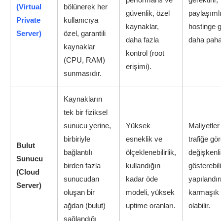
(Virtual
bölünerek her
güvenlik, özel
paylaşıml
Private
kullanıcıya
kaynaklar,
hostinge 
Server)
özel, garantili
daha fazla
daha pahal
kaynaklar
kontrol (root
(CPU, RAM)
erişimi).
sunmasıdır.
Kaynakların
tek bir fiziksel
sunucu yerine,
Yüksek
Maliyetler
birbiriyle
esneklik ve
trafiğe gö
Bulut
bağlantılı
ölçeklenebilirlik,
değişkenl
Sunucu
birden fazla
kullandığın
gösterebili
(Cloud
sunucudan
kadar öde
yapılandı
Server)
oluşan bir
modeli, yüksek
karmaşık
ağdan (bulut)
uptime oranları.
olabilir.
sağlandığı