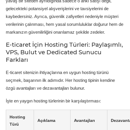
yavaş bir siteden ayrıldığında sadece o anki satışı değil,
gelecekteki potansiyel alışverişlerini ve tavsiyelerini de
kaybedersiniz. Ayrıca, güvenlik zafiyetleri nedeniyle müşteri
verilerinin çalınması, hem yasal sorumluluklar doğurur hem de
markanızın güvenilirliğini onarılamaz şekilde zedeler.
E-ticaret İçin Hosting Türleri: Paylaşımlı,
VPS, Bulut ve Dedicated Sunucu
Farkları
E-ticaret sitenizin ihtiyaçlarına en uygun hosting türünü
seçmek, başarının ilk adımıdır. Her hosting tipinin kendine
özgü avantajları ve dezavantajları bulunur.
İşte en yaygın hosting türlerinin bir karşılaştırması:
Hosting
Açıklama
Avantajları
Dezavanta
Türü