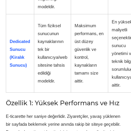
modeldir.
En yükse
Tüm fiziksel
Maksimum
maliyetli
sunucunun
performans, en
seçenektir
Dedicated
kaynaklarının
üst düzey
sunucu
Sunucu
tek bir
güvenlik ve
yönetimi 
(Kiralık
kullanıcıya/web
kontrol,
teknik bilg
Sunucu)
sitesine tahsis
kaynakların
sorumlulu
edildiği
tamamı size
kullanıcıy
modeldir.
aittir.
aittir.
Özellik 1: Yüksek Performans ve Hız
E-ticarette her saniye değerlidir. Ziyaretçiler, yavaş yüklenen
bir sayfada beklemek yerine anında rakip bir siteye geçebilir.