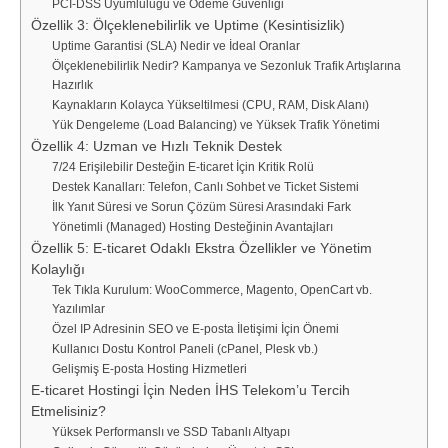
PCI-DSS Uyumluluğu ve Ödeme Güvenliği
Özellik 3: Ölçeklenebilirlik ve Uptime (Kesintisizlik)
Uptime Garantisi (SLA) Nedir ve İdeal Oranlar
Ölçeklenebilirlik Nedir? Kampanya ve Sezonluk Trafik Artışlarına
Hazırlık
Kaynakların Kolayca Yükseltilmesi (CPU, RAM, Disk Alanı)
Yük Dengeleme (Load Balancing) ve Yüksek Trafik Yönetimi
Özellik 4: Uzman ve Hızlı Teknik Destek
7/24 Erişilebilir Desteğin E-ticaret İçin Kritik Rolü
Destek Kanalları: Telefon, Canlı Sohbet ve Ticket Sistemi
İlk Yanıt Süresi ve Sorun Çözüm Süresi Arasındaki Fark
Yönetimli (Managed) Hosting Desteğinin Avantajları
Özellik 5: E-ticaret Odaklı Ekstra Özellikler ve Yönetim
Kolaylığı
Tek Tıkla Kurulum: WooCommerce, Magento, OpenCart vb.
Yazılımlar
Özel IP Adresinin SEO ve E-posta İletişimi İçin Önemi
Kullanıcı Dostu Kontrol Paneli (cPanel, Plesk vb.)
Gelişmiş E-posta Hosting Hizmetleri
E-ticaret Hostingi İçin Neden İHS Telekom’u Tercih
Etmelisiniz?
Yüksek Performanslı ve SSD Tabanlı Altyapı