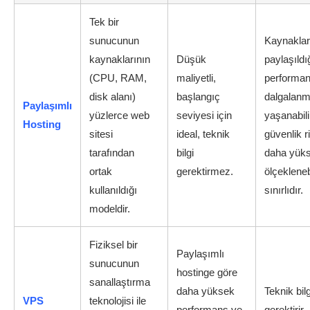
Tek bir
sunucunun
Kaynaklar
kaynaklarının
Düşük
paylaşıldığ
(CPU, RAM,
maliyetli,
performa
disk alanı)
başlangıç
dalgalanm
Paylaşımlı
yüzlerce web
seviyesi için
yaşanabili
Hosting
sitesi
ideal, teknik
güvenlik r
tarafından
bilgi
daha yükse
ortak
gerektirmez.
ölçeklenebi
kullanıldığı
sınırlıdır.
modeldir.
Fiziksel bir
Paylaşımlı
sunucunun
hostinge göre
sanallaştırma
daha yüksek
Teknik bilg
VPS
teknolojisi ile
performans ve
gerektirir,