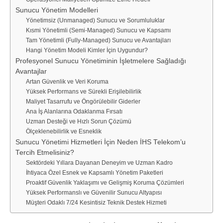
Sunucu Yönetim Modelleri
Yönetimsiz (Unmanaged) Sunucu ve Sorumluluklar
Kısmi Yönetimli (Semi-Managed) Sunucu ve Kapsamı
Tam Yönetimli (Fully-Managed) Sunucu ve Avantajları
Hangi Yönetim Modeli Kimler İçin Uygundur?
Profesyonel Sunucu Yönetiminin İşletmelere Sağladığı
Avantajlar
Artan Güvenlik ve Veri Koruma
Yüksek Performans ve Sürekli Erişilebilirlik
Maliyet Tasarrufu ve Öngörülebilir Giderler
Ana İş Alanlarına Odaklanma Fırsatı
Uzman Desteği ve Hızlı Sorun Çözümü
Ölçeklenebilirlik ve Esneklik
Sunucu Yönetimi Hizmetleri İçin Neden İHS Telekom’u
Tercih Etmelisiniz?
Sektördeki Yıllara Dayanan Deneyim ve Uzman Kadro
İhtiyaca Özel Esnek ve Kapsamlı Yönetim Paketleri
Proaktif Güvenlik Yaklaşımı ve Gelişmiş Koruma Çözümleri
Yüksek Performanslı ve Güvenilir Sunucu Altyapısı
Müşteri Odaklı 7/24 Kesintisiz Teknik Destek Hizmeti