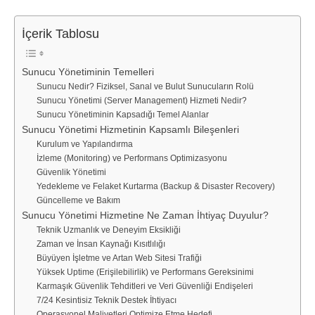
İçerik Tablosu
Sunucu Yönetiminin Temelleri
Sunucu Nedir? Fiziksel, Sanal ve Bulut Sunucuların Rolü
Sunucu Yönetimi (Server Management) Hizmeti Nedir?
Sunucu Yönetiminin Kapsadığı Temel Alanlar
Sunucu Yönetimi Hizmetinin Kapsamlı Bileşenleri
Kurulum ve Yapılandırma
İzleme (Monitoring) ve Performans Optimizasyonu
Güvenlik Yönetimi
Yedekleme ve Felaket Kurtarma (Backup & Disaster Recovery)
Güncelleme ve Bakım
Sunucu Yönetimi Hizmetine Ne Zaman İhtiyaç Duyulur?
Teknik Uzmanlık ve Deneyim Eksikliği
Zaman ve İnsan Kaynağı Kısıtlılığı
Büyüyen İşletme ve Artan Web Sitesi Trafiği
Yüksek Uptime (Erişilebilirlik) ve Performans Gereksinimi
Karmaşık Güvenlik Tehditleri ve Veri Güvenliği Endişeleri
7/24 Kesintisiz Teknik Destek İhtiyacı
Operasyonel Maliyetleri Optimize Etme Hedefi