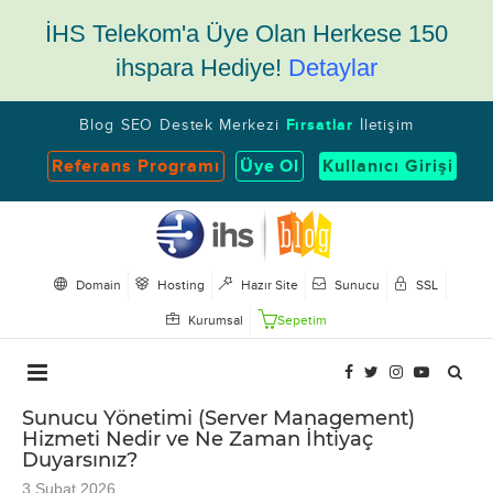
İHS Telekom'a Üye Olan Herkese 150
ihspara Hediye!
Detaylar
Blog
SEO
Destek Merkezi
Fırsatlar
İletişim
Referans Programı
Üye Ol
Kullanıcı Girişi
Domain
Hosting
Hazır Site
Sunucu
SSL
Kurumsal
Sepetim
Sunucu Yönetimi (Server Management)
Hizmeti Nedir ve Ne Zaman İhtiyaç
Duyarsınız?
3 Şubat 2026