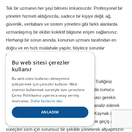
Tek bir uzmanın her şeyi bilmesi imkansızdır. Profesyonel bir
yönetim hizmeti aldığınızda, sadece bir kişiye değil, ağ,
güvenlik, veritabanı ve sistem yönetimi gibi farklı alanlarda
uzmanlaşmış bir ekibin kolektif bilgisine erişim sağlarsınız.
Herhangi bir sorun anında, konunun uzmanı tarafından en
doğru ve en hızlı müdahale yapılır, böylece sorunlar
büyümeden çözülür.
Bu web sitesi çerezler
Ölçeklenebilirlik ve Esneklik
kullanır
Bu web sitesi kullanıcı deneyimini
İşletmeniz büyüdükçe ihtiyaçlarınız da değişir. Trafiğiniz
iyileştirmek için çerezler kullanır. Web
arttığında veya yeni bir uygulama başlattığınızda sunucu
sitemizi kullanmak suretiyle tüm çerezlere
Çerez Politikamız uyarınca onay vermiş
kaynaklarınızın da bu büyümeye ayak uydurması gerekir.
olursunuz.
Daha fazlasını oku
Profesyonel yönetim ekipleri, mevcut durumu analiz ederek
ANLADIM
size en doğru ölçeklendirme stratejisini sunar. Kaynak artırımı,
yeni sunucu eklenmesi veya bulut teknolojilerine geçiş gibi
süreçleri sizin için sorunsuz bir şekilde yöneterek altyapınızın