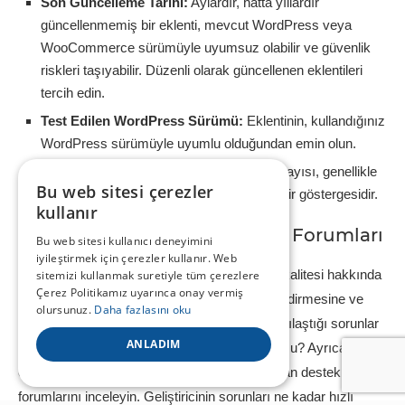
Son Güncelleme Tarihi:
Aylardır, hatta yıllardır
güncellenmemiş bir eklenti, mevcut WordPress veya
WooCommerce sürümüyle uyumsuz olabilir ve güvenlik
riskleri taşıyabilir. Düzenli olarak güncellenen eklentileri
tercih edin.
Test Edilen WordPress Sürümü:
Eklentinin, kullandığınız
WordPress sürümüyle uyumlu olduğundan emin olun.
Aktif Kurulum Sayısı:
Yüksek kurulum sayısı, genellikle
Bu web sitesi çerezler
eklentinin popüler ve güvenilir olduğunun bir göstergesidir.
kullanır
Kullanıcı Yorumları ve Destek Forumları
Bu web sitesi kullanıcı deneyimini
iyileştirmek için çerezler kullanır. Web
Diğer kullanıcıların deneyimleri, bir eklentinin kalitesi hakkında
sitemizi kullanmak suretiyle tüm çerezlere
Çerez Politikamız uyarınca onay vermiş
size değerli bilgiler sunar. Eklentinin derecelendirmesine ve
olursunuz.
Daha fazlasını oku
yorumlarına göz atın. Kullanıcıların sıkça karşılaştığı sorunlar
ANLADIM
var mı? Geliştirici bu sorunlara yanıt veriyor mu? Ayrıca,
eklentinin “Destek” sekmesine tıklayarak açılan destek
forumlarını inceleyin. Geliştiricinin sorunları ne kadar hızlı