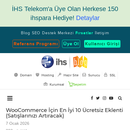
İHS Telekom'a Üye Olan Herkese 150
ihspara Hediye!
Detaylar
Blog
SEO
Destek Merkezi
Fırsatlar
İletişim
Referans Programı
Üye Ol
Kullanıcı Girişi
Domain
Hosting
Hazır Site
Sunucu
SSL
Kurumsal
Sepetim
WooCommerce İçin En İyi 10 Ücretsiz Eklenti
(Satışlarınızı Artıracak)
7 Ocak 2026