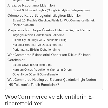
Müşteri Yorumları)
Analiz ve Raporlama Eklentileri
Eklenti 9: MonsterInsights (Google Analytics Entegrasyonu)
Ödeme ve Kargo Süreçlerini İyileştiren Eklentiler
Eklenti 10: Flexible Checkout Fields for WooCommerce (Esnek
Ödeme Alanları)
Mağazanız İçin Doğru Ücretsiz Eklentiyi Seçme Rehberi
İhtiyaçlarınızı ve Hedeflerinizi Belirleme
Eklenti Uyumluluğu ve Güncelleme Sıklığı
Kullanıcı Yorumları ve Destek Forumları
Performansa Etkisini Değerlendirme
WooCommerce Eklentilerini Yönetirken Dikkat Edilmesi
Gerekenler
Eklenti Sayısını Optimize Etme
Kurulum Öncesi Yedekleme Yapmanın Önemi
Güvenlik ve Düzenli Güncellemeler
WooCommerce Hosting ve E-ticaret Çözümleri İçin Neden
İHS Telekom’u Tercih Etmelisiniz?
WooCommerce ve Eklentilerin E-
ticaretteki Yeri