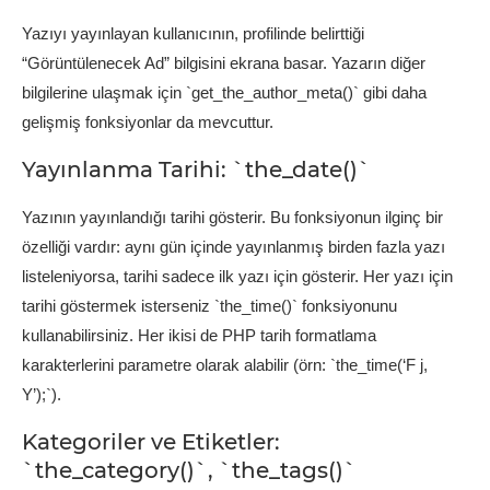
Yazıyı yayınlayan kullanıcının, profilinde belirttiği
“Görüntülenecek Ad” bilgisini ekrana basar. Yazarın diğer
bilgilerine ulaşmak için `get_the_author_meta()` gibi daha
gelişmiş fonksiyonlar da mevcuttur.
Yayınlanma Tarihi: `the_date()`
Yazının yayınlandığı tarihi gösterir. Bu fonksiyonun ilginç bir
özelliği vardır: aynı gün içinde yayınlanmış birden fazla yazı
listeleniyorsa, tarihi sadece ilk yazı için gösterir. Her yazı için
tarihi göstermek isterseniz `the_time()` fonksiyonunu
kullanabilirsiniz. Her ikisi de PHP tarih formatlama
karakterlerini parametre olarak alabilir (örn: `the_time(‘F j,
Y’);`).
Kategoriler ve Etiketler:
`the_category()`, `the_tags()`