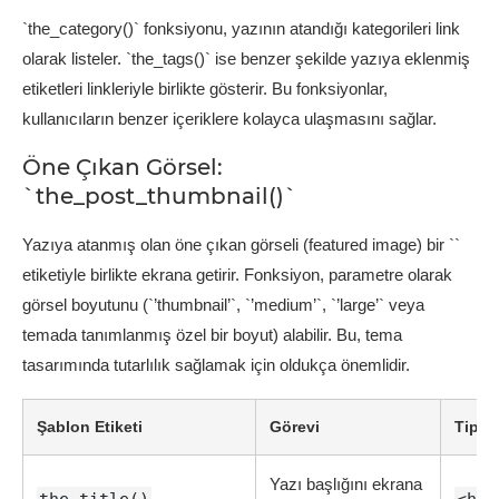
`the_category()` fonksiyonu, yazının atandığı kategorileri link
olarak listeler. `the_tags()` ise benzer şekilde yazıya eklenmiş
etiketleri linkleriyle birlikte gösterir. Bu fonksiyonlar,
kullanıcıların benzer içeriklere kolayca ulaşmasını sağlar.
Öne Çıkan Görsel:
`the_post_thumbnail()`
Yazıya atanmış olan öne çıkan görseli (featured image) bir `
`
etiketiyle birlikte ekrana getirir. Fonksiyon, parametre olarak
görsel boyutunu (`’thumbnail’`, `’medium’`, `’large’` veya
temada tanımlanmış özel bir boyut) alabilir. Bu, tema
tasarımında tutarlılık sağlamak için oldukça önemlidir.
Şablon Etiketi
Görevi
Tipik
Yazı başlığını ekrana
the_title()
<h1>