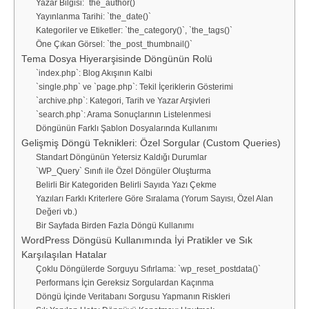
Yazar Bilgisi: `the_author()`
Yayınlanma Tarihi: `the_date()`
Kategoriler ve Etiketler: `the_category()`, `the_tags()`
Öne Çıkan Görsel: `the_post_thumbnail()`
Tema Dosya Hiyerarşisinde Döngünün Rolü
`index.php`: Blog Akışının Kalbi
`single.php` ve `page.php`: Tekil İçeriklerin Gösterimi
`archive.php`: Kategori, Tarih ve Yazar Arşivleri
`search.php`: Arama Sonuçlarının Listelenmesi
Döngünün Farklı Şablon Dosyalarında Kullanımı
Gelişmiş Döngü Teknikleri: Özel Sorgular (Custom Queries)
Standart Döngünün Yetersiz Kaldığı Durumlar
`WP_Query` Sınıfı ile Özel Döngüler Oluşturma
Belirli Bir Kategoriden Belirli Sayıda Yazı Çekme
Yazıları Farklı Kriterlere Göre Sıralama (Yorum Sayısı, Özel Alan
Değeri vb.)
Bir Sayfada Birden Fazla Döngü Kullanımı
WordPress Döngüsü Kullanımında İyi Pratikler ve Sık
Karşılaşılan Hatalar
Çoklu Döngülerde Sorguyu Sıfırlama: `wp_reset_postdata()`
Performans İçin Gereksiz Sorgulardan Kaçınma
Döngü İçinde Veritabanı Sorgusu Yapmanın Riskleri