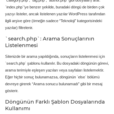
`category.php`, `tag.php`, `author.php` gibi dosyaları) arar.
`index.php`’ye benzer şekilde, buradaki döngü de birden çok
yazıyı listeler, ancak listelenen yazılar WordPress tarafından
ilgili arşive göre (örneğin sadece “Teknoloji” kategorisindeki
yazılar) filtrelenir.
`search.php`: Arama Sonuçlarının
Listelenmesi
Sitenizde bir arama yapıldığında, sonuçların listelenmesi için
`search.php` şablonu kullanılır. Bu dosyadaki döngünün görevi,
arama terimiyle eşleşen yazıları veya sayfaları listelemektir.
Eğer hiçbir sonuç bulunamazsa, döngünün `else` bölümü
devreye girerek “Arama sonucu bulunamadı” gibi bir mesaj
gösterir.
Döngünün Farklı Şablon Dosyalarında
Kullanımı