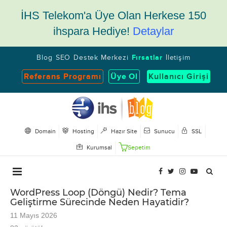
İHS Telekom'a Üye Olan Herkese 150
ihspara Hediye!
Detaylar
Blog
SEO
Destek Merkezi
Fırsatlar
İletişim
Referans Programı
Üye Ol
Kullanıcı Girişi
Domain
Hosting
Hazır Site
Sunucu
SSL
Kurumsal
Sepetim
WordPress Loop (Döngü) Nedir? Tema
Geliştirme Sürecinde Neden Hayatidir?
11 Mayıs 2026