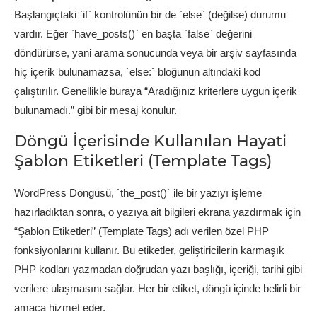
Başlangıçtaki `if` kontrolünün bir de `else` (değilse) durumu
vardır. Eğer `have_posts()` en başta `false` değerini
döndürürse, yani arama sonucunda veya bir arşiv sayfasında
hiç içerik bulunamazsa, `else:` bloğunun altındaki kod
çalıştırılır. Genellikle buraya “Aradığınız kriterlere uygun içerik
bulunamadı.” gibi bir mesaj konulur.
Döngü İçerisinde Kullanılan Hayati
Şablon Etiketleri (Template Tags)
WordPress Döngüsü, `the_post()` ile bir yazıyı işleme
hazırladıktan sonra, o yazıya ait bilgileri ekrana yazdırmak için
“Şablon Etiketleri” (Template Tags) adı verilen özel PHP
fonksiyonlarını kullanır. Bu etiketler, geliştiricilerin karmaşık
PHP kodları yazmadan doğrudan yazı başlığı, içeriği, tarihi gibi
verilere ulaşmasını sağlar. Her bir etiket, döngü içinde belirli bir
amaca hizmet eder.