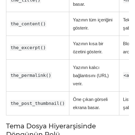
basar.
Yazının tüm içeriğini
Tekil 
the_content()
gösterir.
şablon
Yazının kısa bir
Blog l
the_excerpt()
özetini gösterir.
archiv
Yazının kalıcı
the_permalink()
<a h
bağlantısını (URL)
verir.
Öne çıkan görseli
Liste 
the_post_thumbnail()
ekrana basar.
şablon
Tema Dosya Hiyerarşisinde
Döngünün Rolü