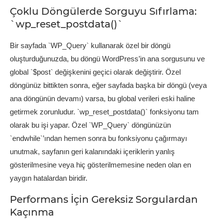
Çoklu Döngülerde Sorguyu Sıfırlama:
`wp_reset_postdata()`
Bir sayfada `WP_Query` kullanarak özel bir döngü
oluşturduğunuzda, bu döngü WordPress’in ana sorgusunu ve
global `$post` değişkenini geçici olarak değiştirir. Özel
döngünüz bittikten sonra, eğer sayfada başka bir döngü (veya
ana döngünün devamı) varsa, bu global verileri eski haline
getirmek zorunludur. `wp_reset_postdata()` fonksiyonu tam
olarak bu işi yapar. Özel `WP_Query` döngünüzün
`endwhile`’ından hemen sonra bu fonksiyonu çağırmayı
unutmak, sayfanın geri kalanındaki içeriklerin yanlış
gösterilmesine veya hiç gösterilmemesine neden olan en
yaygın hatalardan biridir.
Performans İçin Gereksiz Sorgulardan
Kaçınma