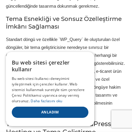
güncellendiğinde tasarıma dokunmak gerekmez.
Tema Esnekliği ve Sonsuz Özelleştirme
İmkânı Sağlaması
Standart döngü ve özellikle `WP_Query` ile oluşturulan özel
döngüler, bir tema geliştiricisine neredeyse sınırsız bir
özelleştirme gücü verir. Bir sayfada istediğiniz herhangi bir
Bu web sitesi çerezler
yerden, istediğiniz kriterlere uyan içeriği çekip gösterebilirsiniz.
kullanır
Karmaşık dergi ana sayfaları, portfolyo siteleri, e-ticaret ürün
Bu web sitesi kullanıcı deneyimini
listeleri, ilişkili içerik modülleri; hepsi döngünün ve özel
iyileştirmek için çerezler kullanır. Web
sorguların esnekliği sayesinde mümkündür. Döngüye hakim
sitemizi kullanmak suretiyle tüm çerezlere
olmak, bir geliştiricinin hayalindeki herhangi bir tasarımı ve
Çerez Politikamız uyarınca onay vermiş
olursunuz.
Daha fazlasını oku
işlevselliği WordPress üzerinde hayata geçirebilmesinin
kapısını aralar.
ANLADIM
Yüksek Performanslı WordPress