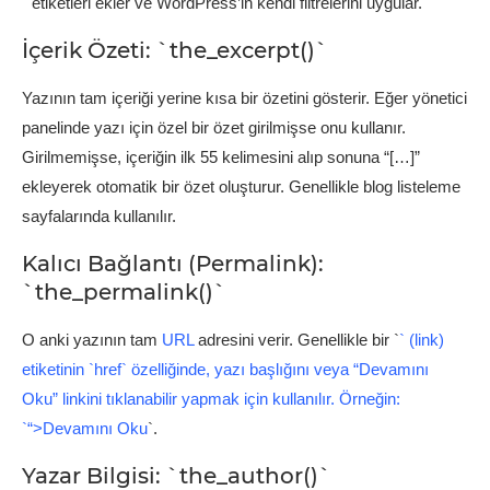
` etiketleri ekler ve WordPress’in kendi filtrelerini uygular.
İçerik Özeti: `the_excerpt()`
Yazının tam içeriği yerine kısa bir özetini gösterir. Eğer yönetici
panelinde yazı için özel bir özet girilmişse onu kullanır.
Girilmemişse, içeriğin ilk 55 kelimesini alıp sonuna “[…]”
ekleyerek otomatik bir özet oluşturur. Genellikle blog listeleme
sayfalarında kullanılır.
Kalıcı Bağlantı (Permalink):
`the_permalink()`
O anki yazının tam
URL
adresini verir. Genellikle bir `
` (link)
etiketinin `href` özelliğinde, yazı başlığını veya “Devamını
Oku” linkini tıklanabilir yapmak için kullanılır. Örneğin:
`
“>Devamını Oku
`.
Yazar Bilgisi: `the_author()`