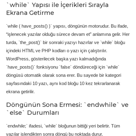
`while` Yapısı ile İçerikleri Sırayla
Ekrana Getirme
`while ( have_posts() )` yapısı, döngünün motorudur. Bu ifade,
“işlenecek yazılar olduğu sürece devam et” anlamına gelir. Her
turda, `the_post()` bir sonraki yazıyı hazırlar ve `while` bloğu
içindeki HTML ve PHP kodları o yazı için çalıştırılır.
WordPress, gösterilecek başka yazı kalmadığında
`have_posts()` fonksiyonu `false` döndüreceği için `while`
döngüsü otomatik olarak sona erer. Bu sayede bir kategori
sayfasındaki 10 yazı, aynı kod bloğu 10 kez tekrarlanarak
ekrana getirilir.
Döngünün Sona Ermesi: `endwhile` ve
`else` Durumları
`endwhile;` ifadesi, `while` bloğunun bittiği yeri belirtir. Tüm
yazılar işlendikten sonra döngü bu noktada durur.