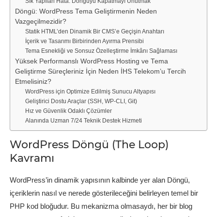
Sık Yapılan Hata: Döngüyü Kapatmayı Unutmak
Döngü: WordPress Tema Geliştirmenin Neden
Vazgeçilmezidir?
Statik HTML’den Dinamik Bir CMS’e Geçişin Anahtarı
İçerik ve Tasarımı Birbirinden Ayırma Prensibi
Tema Esnekliği ve Sonsuz Özelleştirme İmkânı Sağlaması
Yüksek Performanslı WordPress Hosting ve Tema
Geliştirme Süreçleriniz İçin Neden İHS Telekom’u Tercih
Etmelisiniz?
WordPress için Optimize Edilmiş Sunucu Altyapısı
Geliştirici Dostu Araçlar (SSH, WP-CLI, Git)
Hız ve Güvenlik Odaklı Çözümler
Alanında Uzman 7/24 Teknik Destek Hizmeti
WordPress Döngü (The Loop)
Kavramı
WordPress’in dinamik yapısının kalbinde yer alan Döngü,
içeriklerin nasıl ve nerede gösterileceğini belirleyen temel bir
PHP kod bloğudur. Bu mekanizma olmasaydı, her bir blog