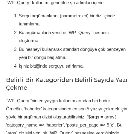
`WP_Query` kullanımı genellikle şu adımları içerir:
Sorgu argümanlarını (parametreleri) bir dizi içinde
tanımlama.
Bu argümanlarla yeni bir `WP_Query` nesnesi
oluşturma.
Bu nesneyi kullanarak standart döngüye çok benzeyen
yeni bir döngü başlatma.
İşiniz bittiğinde sorguyu sıfırlama.
Belirli Bir Kategoriden Belirli Sayıda Yazı
Çekme
`WP_Query`’nin en yaygın kullanımlarından biri budur.
Örneğin, ‘haberler’ kategorisinden en son 5 yazıyı çekmek için
şöyle bir argüman dizisi oluşturabilirsiniz: `$args = array(
‘category_name’ => ‘haberler’, ‘posts_per_page’ => 5 );`. Bu
`args` dizisini yeni bir `WP_Query` nesnesine verdiğinizde,