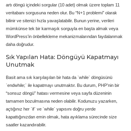
artı döngü içindeki sorgular (10 adet) olmak üzere toplam 11
veritabanı sorgusuna neden olur. Bu “N+1 problemi” olarak
bilinir ve sitenizi hızla yavaşlatabilir. Bunun yerine, verileri
mümkünse tek bir karmaşık sorguyla en başta almak veya
WordPress’in önbellekleme mekanizmalarından faydalanmak
daha doğrudur.
Sık Yapılan Hata: Döngüyü Kapatmayı
Unutmak
Basit ama sık karşılaşılan bir hata da `while` döngüsünü
`endwhile;` ile kapatmayı unutmaktır. Bu durum, PHP’nin bir
“sonsuz döngü” hatası vermesine veya sayfa düzeninin
tamamen bozulmasına neden olabilir. Kodunuzu yazarken,
açtığınız her `if` ve `while` yapısını doğru yerde
kapattığınızdan emin olmak, hata ayıklama sürecinde size
saatler kazandırabilir.