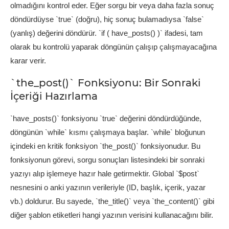
olmadığını kontrol eder. Eğer sorgu bir veya daha fazla sonuç
döndürdüyse `true` (doğru), hiç sonuç bulamadıysa `false`
(yanlış) değerini döndürür. `if ( have_posts() )` ifadesi, tam
olarak bu kontrolü yaparak döngünün çalışıp çalışmayacağına
karar verir.
`the_post()` Fonksiyonu: Bir Sonraki
İçeriği Hazırlama
`have_posts()` fonksiyonu `true` değerini döndürdüğünde,
döngünün `while` kısmı çalışmaya başlar. `while` bloğunun
içindeki en kritik fonksiyon `the_post()` fonksiyonudur. Bu
fonksiyonun görevi, sorgu sonuçları listesindeki bir sonraki
yazıyı alıp işlemeye hazır hale getirmektir. Global `$post`
nesnesini o anki yazının verileriyle (ID, başlık, içerik, yazar
vb.) doldurur. Bu sayede, `the_title()` veya `the_content()` gibi
diğer şablon etiketleri hangi yazının verisini kullanacağını bilir.