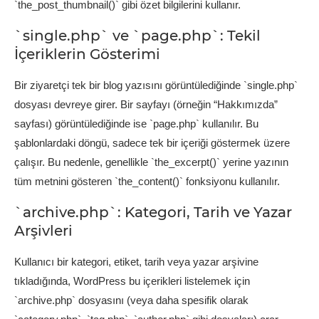
`the_post_thumbnail()` gibi özet bilgilerini kullanır.
`single.php` ve `page.php`: Tekil
İçeriklerin Gösterimi
Bir ziyaretçi tek bir blog yazısını görüntülediğinde `single.php`
dosyası devreye girer. Bir sayfayı (örneğin “Hakkımızda”
sayfası) görüntülediğinde ise `page.php` kullanılır. Bu
şablonlardaki döngü, sadece tek bir içeriği göstermek üzere
çalışır. Bu nedenle, genellikle `the_excerpt()` yerine yazının
tüm metnini gösteren `the_content()` fonksiyonu kullanılır.
`archive.php`: Kategori, Tarih ve Yazar
Arşivleri
Kullanıcı bir kategori, etiket, tarih veya yazar arşivine
tıkladığında, WordPress bu içerikleri listelemek için
`archive.php` dosyasını (veya daha spesifik olarak