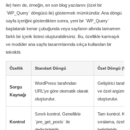
ile) hem de, örneğin, en son blog yazılarını (özel bir
`WP_Query` döngüsü ile) göstermek mümkündür. Ana döngü
sayfa içeriğini gösterdikten sonra, yeni bir `WP_Query`
başlatarak kenar çubuğunda veya sayfanın altında tamamen
farklı bir içerik listesi oluşturabilirsiniz. Bu, özellikle karmaşık
ve modüler ana sayfa tasarımlarında sıkça kullanılan bir
tekniktir.
Özellik
Standart Döngü
Özel Döngü (WP
WordPress tarafından
Geliştirici taraf
Sorgu
URL’ye göre otomatik olarak
ve özel argümanl
Kaynağı
oluşturulur.
oluşturulur.
Sınırlı kontrol. Genellikle
Tam kontrol. Kateg
Kontrol
`pre_get_posts` ile
sıralama, özel al
değiştirilebilir.
belirtilebilir.