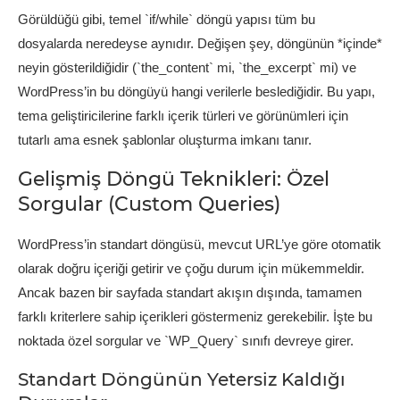
Görüldüğü gibi, temel `if/while` döngü yapısı tüm bu
dosyalarda neredeyse aynıdır. Değişen şey, döngünün *içinde*
neyin gösterildiğidir (`the_content` mi, `the_excerpt` mi) ve
WordPress’in bu döngüyü hangi verilerle beslediğidir. Bu yapı,
tema geliştiricilerine farklı içerik türleri ve görünümleri için
tutarlı ama esnek şablonlar oluşturma imkanı tanır.
Gelişmiş Döngü Teknikleri: Özel
Sorgular (Custom Queries)
WordPress’in standart döngüsü, mevcut URL’ye göre otomatik
olarak doğru içeriği getirir ve çoğu durum için mükemmeldir.
Ancak bazen bir sayfada standart akışın dışında, tamamen
farklı kriterlere sahip içerikleri göstermeniz gerekebilir. İşte bu
noktada özel sorgular ve `WP_Query` sınıfı devreye girer.
Standart Döngünün Yetersiz Kaldığı