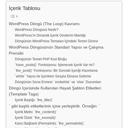
İçerik Tablosu
WordPress Döngü (The Loop) Kavramı
WordPress Döngüsü Nedir?
WordPress’in Dinamik İçerik Gösterim Mantığı
Döngünün WordPress Temaları İçindeki Temel Görevi
WordPress Döngüsünün Standart Yapısı ve Çalışma
Prensibi
Döngünün Temel PHP Kod Bloğu
`have_posts()` Fonksiyonu: İşlenecek İçerik Var mı?
`the_post()` Fonksiyonu: Bir Sonraki İçeriği Hazırlama
`while` Yapısı ile İçerikleri Sırayla Ekrana Getirme
Döngünün Sona Ermesi: `endwhile` ve `else` Durumları
Döngü İçerisinde Kullanılan Hayati Şablon Etiketleri
(Template Tags)
İçerik Başlığı: `the_title()`
` gibi başlık etiketlerinin içine yerleştirilir. Örneğin: `
İçerik Metni: `the_content()`
İçerik Özeti: `the_excerpt()`
Kalıcı Bağlantı (Permalink): `the_permalink()`