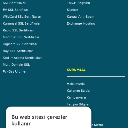
SSL Sertifikaları
TMCH Başvuru
EV SSL Sertifikası
Sitebaz
WildCard SSL Sertifikaları
Каngal Anti-Spam
Kurumsal SSL Sertifikaları
Exchange Hosting
Rapid SSL Sertifikası
Geotrust SSL Sertifikası
Digicert SSL Sertifikası
Bayi SSL Sertifikalar
Kod İmzalama Sertifikaları
Multi Domain SSL
KURUMSAL
Pci-Dss Ürünleri
Hakkımızda
Kullanım Şartları
Kampanyalar
İletişim Bilgileri
Referanslar
Bu web sitesi çerezler
İnsan Kaynakları
kullanır
KVKK Aydınlatma Metni