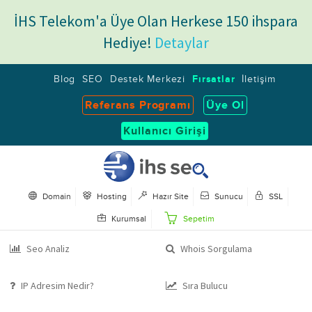
İHS Telekom'a Üye Olan Herkese 150 ihspara
Hediye!
Detaylar
Blog
SEO
Destek Merkezi
Fırsatlar
İletişim
Referans Programı
Üye Ol
Kullanıcı Girişi
Domain
Hosting
Hazır Site
Sunucu
SSL
Kurumsal
Sepetim
Seo Analiz
Whois Sorgulama
IP Adresim Nedir?
Sıra Bulucu