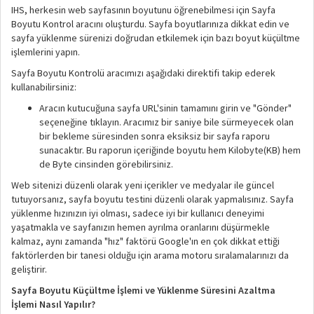
IHS, herkesin web sayfasının boyutunu öğrenebilmesi için Sayfa
Boyutu Kontrol aracını oluşturdu. Sayfa boyutlarınıza dikkat edin ve
sayfa yüklenme sürenizi doğrudan etkilemek için bazı boyut küçültme
işlemlerini yapın.
Sayfa Boyutu Kontrolü aracımızı aşağıdaki direktifi takip ederek
kullanabilirsiniz:
Aracın kutucuğuna sayfa URL'sinin tamamını girin ve "Gönder"
seçeneğine tıklayın. Aracımız bir saniye bile sürmeyecek olan
bir bekleme süresinden sonra eksiksiz bir sayfa raporu
sunacaktır. Bu raporun içeriğinde boyutu hem Kilobyte(KB) hem
de Byte cinsinden görebilirsiniz.
Web sitenizi düzenli olarak yeni içerikler ve medyalar ile güncel
tutuyorsanız, sayfa boyutu testini düzenli olarak yapmalısınız. Sayfa
yüklenme hızınızın iyi olması, sadece iyi bir kullanıcı deneyimi
yaşatmakla ve sayfanızın hemen ayrılma oranlarını düşürmekle
kalmaz, aynı zamanda "hız" faktörü Google'ın en çok dikkat ettiği
faktörlerden bir tanesi olduğu için arama motoru sıralamalarınızı da
geliştirir.
Sayfa Boyutu Küçültme İşlemi ve Yüklenme Süresini Azaltma
İşlemi Nasıl Yapılır?