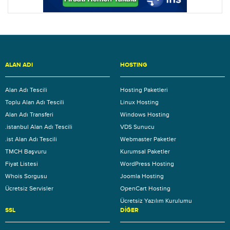
ALAN ADI
HOSTING
Alan Adı Tescili
Hosting Paketleri
Toplu Alan Adı Tescili
Linux Hosting
Alan Adı Transferi
Windows Hosting
.istanbul Alan Adı Tescili
VDS Sunucu
.ist Alan Adı Tescili
Webmaster Paketler
TMCH Başvuru
Kurumsal Paketler
Fiyat Listesi
WordPress Hosting
Whois Sorgusu
Joomla Hosting
Ücretsiz Servisler
OpenCart Hosting
Ücretsiz Yazılım Kurulumu
SSL
DIĞER